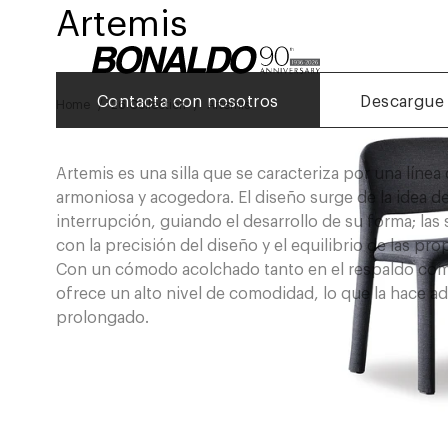
Artemis
Contacta con nosotros
Descargue 
Home
26 Collection
Artemis
Artemis es una silla que se caracteriza por una línea
armoniosa y acogedora. El diseño surge de la idea del
interrupción, guiando el desarrollo de su forma; la
con la precisión del diseño y el equilibrio de las p
Con un cómodo acolchado tanto en el respaldo como en
ofrece un alto nivel de comodidad, lo que la hace
prolongado.