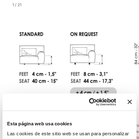
1
/
21
Esta página web usa cookies
PATAS
Termi
Anchura
:
cm
Anch
Las cookies de este sitio web se usan para personalizar
Profundidad
:
cm
Profu