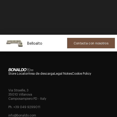
Belloalto
Contacta con nosotros
Store Locator
Área de descarga
Legal Notes
Cookie Policy
Via Straelle, 3
35010 Villanova
Camposampiero PD - Italy
Ph. +39 049 9299011
info@bonaldo.com