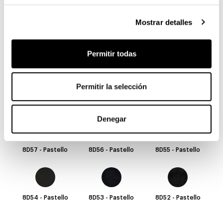
8D66 - Pastello
8D65 - Pastello
8D64 - Pastello
Mostrar detalles
Permitir todas
8D63 - Pastello
8D62 - Pastello
8D61 - Pastello
Permitir la selección
8D60 - Pastello
8D59 - Pastello
8D58 - Pastello
Denegar
8D57 - Pastello
8D56 - Pastello
8D55 - Pastello
8D54 - Pastello
8D53 - Pastello
8D52 - Pastello