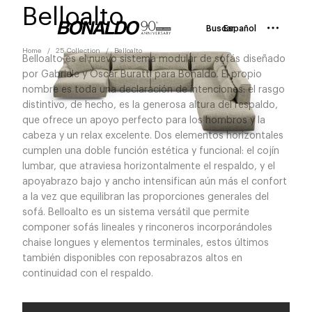
Belloalto
Buscar
Español
Home
25 Collection
Belloalto
Belloalto es el nuevo sistema modular de sofás diseñado
por Gabriele y Oscar Buratti para Bonaldo. El propio
nombre es toda una declaración de intenciones: el rasgo
distintivo, de hecho, es la generosa altura del respaldo,
que ofrece un apoyo perfecto para los hombros y la
cabeza y un relax excelente. Dos elementos horizontales
cumplen una doble función estética y funcional: el cojín
lumbar, que atraviesa horizontalmente el respaldo, y el
apoyabrazo bajo y ancho intensifican aún más el confort
a la vez que equilibran las proporciones generales del
sofá. Belloalto es un sistema versátil que permite
componer sofás lineales y rinconeros incorporándoles
chaise longues y elementos terminales, estos últimos
también disponibles con reposabrazos altos en
continuidad con el respaldo.