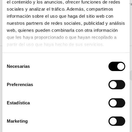
el contenido y los anuncios, ofrecer funciones de redes
Altura
:
cm
Altur
sociales y analizar el tráfico. Además, compartimos
información sobre el uso que haga del sitio web con
nuestros partners de redes sociales, publicidad y análisis
Acabados
web, quienes pueden combinarla con otra información
que les haya proporcionado o que hayan recopilado a
partir del uso que haya hecho de sus servicios.
Rivestimiento
Selección
Necesarias
de
consentimiento
Tela - 800
Tela - 900
Tela - Class
Tela - Must
Preferencias
Estadística
8D69 - Pastello
8D68 - Pastello
8D67 - Pastello
Marketing