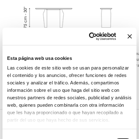
Anchura
:
140
cm
Anch
Esta página web usa cookies
Profundidad
:
49
cm
Profu
Altura
:
± 75
cm
Altur
Las cookies de este sitio web se usan para personalizar
el contenido y los anuncios, ofrecer funciones de redes
sociales y analizar el tráfico. Además, compartimos
Acabados
información sobre el uso que haga del sitio web con
nuestros partners de redes sociales, publicidad y análisis
web, quienes pueden combinarla con otra información
que les haya proporcionado o que hayan recopilado a
Tablero
partir del uso que haya hecho de sus servicios.
Selección