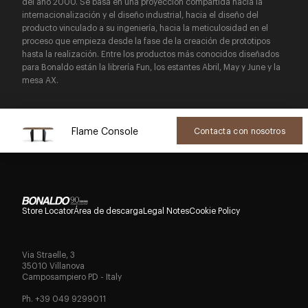
del año 2000. Se basa en una proyección compartida hacia la
internacionalización y el diseño industrial, hacia el diseño del
producto vinculado a su ingeniería, hacia la meticulosidad en el
proceso que empieza desde la fase de la creación de prototipos
hasta la realización. Entre los productos más conocidos diseñados
para Bonaldo están la librería Fun, los estantes Abril, May y June y la
mesa AX.
Flame Console
Contacta con nosotros
Store Locator
Área de descarga
Legal Notes
Cookie Policy
Via Straelle, 3
35010 Villanova
Camposampiero PD - Italy
Ph. +39 049 9299011