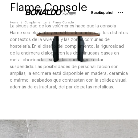
Flame Console
Buscar
Español
Home
Complementos
Flame Console
La sinuosidad de los volúmenes hace que la consola
Flame sea elegante y versátil, adecuada para los distintos
contextos de la vivienda y las zonas comunes de
hostelería. En el diseño del complemento, la rigurosidad
de la encimera dialoga con las dos sinuosas bases en
metal abocinadas, sobre las que parece estar
suspendida. Las posibilidades de personalización son
amplias; la encimera está disponible en madera, cerámica
o mármol: acabados que contrastan con la solidez visual,
además de estructural, del par de patas metálicas.