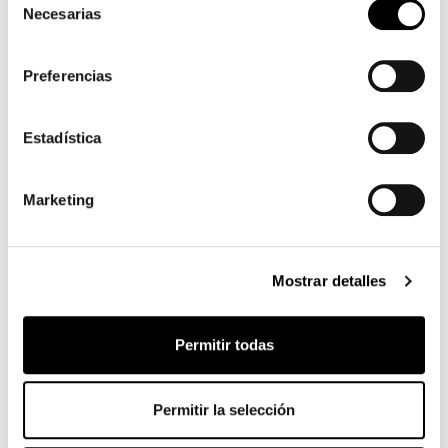
Cerámica
Mármol
Madera
Necesarias
de
consentimiento
Preferencias
Calacatta macchia
Gris pizarra
Calacatta
vecchia
Estadística
Marketing
Laurent
Imperial grey
Rosso imperiale
Mostrar detalles
Black Onyx
Mountain peak
Alaska White
Permitir todas
Permitir la selección
Augusta