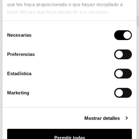
que les haya proporcionado o que hayan recopilado a
partir del uso que haya hecho de sus servicios.
Tela - 800
Tela - 900
Tela - Class
Tela - Must
Selección
Necesarias
de
consentimiento
Preferencias
8D69 - Pastello
8D68 - Pastello
8D67 - Pastello
Estadística
8D66 - Pastello
8D65 - Pastello
8D64 - Pastello
Marketing
8D63 - Pastello
8D62 - Pastello
8D61 - Pastello
Mostrar detalles
Permitir todas