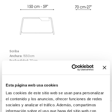
Scriba
Anchura
:
1550
cm
Profundidad
:
70
cm
Altura
:
81
cm
Esta página web usa cookies
Acabados
Las cookies de este sitio web se usan para personalizar
el contenido y los anuncios, ofrecer funciones de redes
sociales y analizar el tráfico. Además, compartimos
Tapa y cajón
información sobre el uso que haga del sitio web con