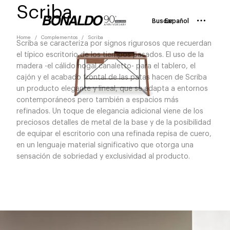
Scriba
Buscar
Español
Home
Complementos
Scriba
Scriba se caracteriza por signos rigurosos que recuerdan
el típico escritorio de los tiempos pasados. El uso de la
madera -el cálido nogal canaletto- para el tablero, el
cajón y el acabado frontal de las patas hacen de Scriba
un producto elegante y lineal, que se adapta a entornos
contemporáneos pero también a espacios más
refinados. Un toque de elegancia adicional viene de los
preciosos detalles de metal de la base y de la posibilidad
de equipar el escritorio con una refinada repisa de cuero,
en un lenguaje material significativo que otorga una
sensación de sobriedad y exclusividad al producto.