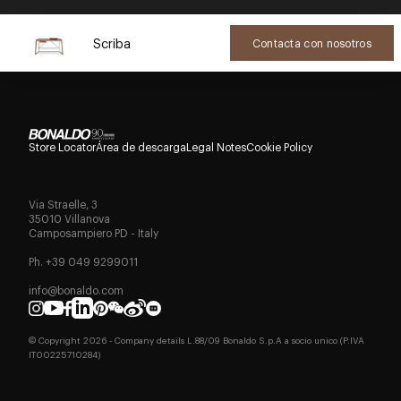
Scriba
Contacta con nosotros
Store Locator
Área de descarga
Legal Notes
Cookie Policy
Via Straelle, 3
35010 Villanova
Camposampiero PD - Italy
Ph. +39 049 9299011
info@bonaldo.com
© Copyright
2026
- Company details L.88/09 Bonaldo S.p.A a socio unico (P.IVA
IT00225710284)