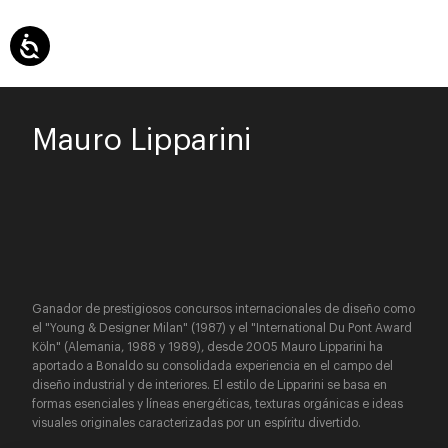
Mauro Lipparini
Ganador de prestigiosos concursos internacionales de diseño como
el "Young & Designer Milan" (1987) y el "International Du Pont Award
Köln" (Alemania, 1988 y 1989), desde 2005 Mauro Lipparini ha
aportado a Bonaldo su consolidada experiencia en el campo del
diseño industrial y de interiores. El estilo de Lipparini se basa en
formas esenciales y líneas energéticas, texturas orgánicas e ideas
visuales originales caracterizadas por un espíritu divertido.