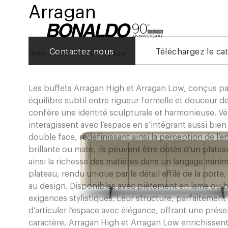
Arragan
Contactez-nous
Téléchargez le ca
Home
25 Collection
Arragan
Les buffets Arragan High et Arragan Low, conçus par 
équilibre subtil entre rigueur formelle et douceur de
confère une identité sculpturale et harmonieuse. Vé
interagissent avec l’espace en s’intégrant aussi bie
double face, redéfinissant ainsi la perception de l’e
brillante ou mate, ils peuvent être dotés d’un plate
ainsi la richesse des matières dans un langage minim
plateau, rendu unique par le détail effilé de la porte
au design. Disponibles avec piètement en lame ou ba
exigences stylistiques. Leur structure, parfaitemen
d’articuler l’espace avec élégance, offrant une prés
caractère, Arragan High et Arragan Low enrichissent 