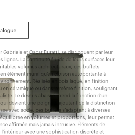
talogue
Gabriele et Oscar Buratti, se distinguent par leur
s lignes. La continuité fluide de leurs surfaces leur
ritables volumes architecturaux, ces buffets
n en élément mural qu’en cloison autoportante à
nvironnement. Réalisés en bois laqué, en finition
au en céramique ou dans la même finition, soulignant
aliste. Le dessus abaissé prend la fonction d'un
, qui devient une poignée, ajoutant de la distinction
se avec socle, ces buffets s’adaptent à diverses
t équilibrée en volumes et proportions, leur permet
ence affirmée mais jamais intrusive. Éléments de
l’intérieur avec une sophistication discrète et