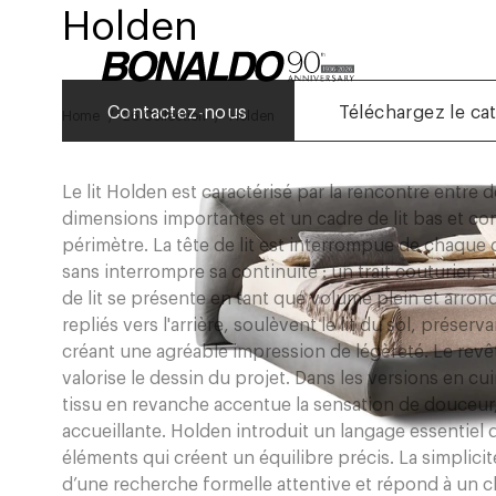
Holden
Contactez-nous
Téléchargez le ca
Home
26 Collection
Holden
Le lit Holden est caractérisé par la rencontre entre d
dimensions importantes et un cadre de lit bas et comp
périmètre. La tête de lit est interrompue de chaque c
sans interrompre sa continuité : un trait couturier, 
de lit se présente en tant que volume plein et arron
repliés vers l'arrière, soulèvent le lit du sol, préserv
créant une agréable impression de légèreté. Le revêt
valorise le dessin du projet. Dans les versions en cui
tissu en revanche accentue la sensation de douceur,
accueillante. Holden introduit un langage essentiel
éléments qui créent un équilibre précis. La simplicit
d’une recherche formelle attentive et répond à un c