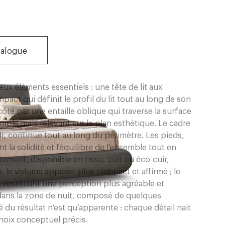
talogue
eux éléments essentiels : une tête de lit aux
act qui définit le profil du lit tout au long de son
ôté par une entaille oblique qui traverse la surface
simple mais relevant sur le plan esthétique. Le cadre
di, continue tout au long du périmètre. Les pieds,
ant la solidité et l'équilibre de l'ensemble tout en
ement, disponible en tissu, cuir ou éco-cuir,
r, le volume apparait plus compact et affirmé ; le
 restituant une perception plus agréable et
 dans la zone de nuit, composé de quelques
é du résultat n’est qu’apparente : chaque détail nait
hoix conceptuel précis.