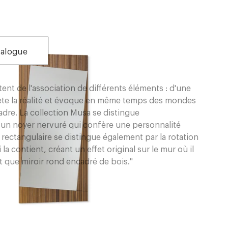
talogue
ent de l'association de différents éléments : d'une
eflète la réalité et évoque en même temps des mondes
encadre. La collection Musa se distingue
, un noyer nervuré qui confère une personnalité
 rectangulaire se distingue également par la rotation
la contient, créant un effet original sur le mur où il
 que miroir rond encadré de bois."