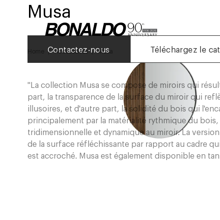
Musa
Contactez-nous
Téléchargez le ca
Home
Accessoires
Musa
"La collection Musa se compose de miroirs qui résult
part, la transparence de la surface du miroir qui r
illusoires, et d'autre part, la solidité du bois qui l'
principalement par la matérialité rythmique du bois
tridimensionnelle et dynamique au miroir. La version
de la surface réfléchissante par rapport au cadre qui 
est accroché. Musa est également disponible en tant