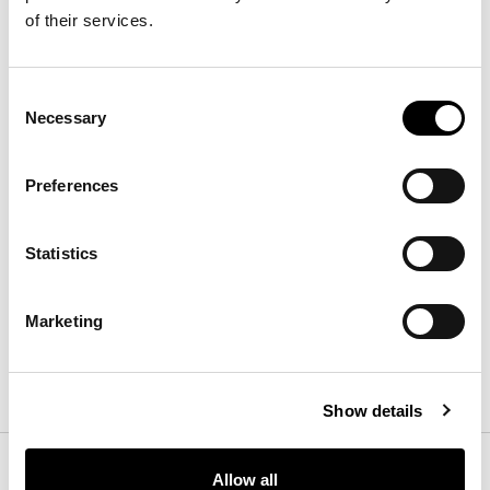
of their services.
Consent
Necessary
Selection
Preferences
Rabat 200 x 300
Longueur
:
200
cm
Statistics
Profondeur
:
300
cm
Hauteur
:
cm
Marketing
Finitions
Show details
Couleur
Allow all