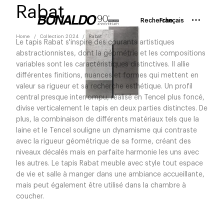
Rabat
Recherche
Français
Home
Collection 2024
Rabat
Le tapis Rabat s'inspire des courants artistiques
abstractionnistes, dont la géométrie et les compositions
variables sont les caractéristiques distinctives. Il allie
différentes finitions, nuances et formes qui mettent en
valeur sa rigueur et sa recherche esthétique. Un profil
central presque interrompu, réalisé en Tencel plus foncé,
divise verticalement le tapis en deux parties distinctes. De
plus, la combinaison de différents matériaux tels que la
laine et le Tencel souligne un dynamisme qui contraste
avec la rigueur géométrique de sa forme, créant des
niveaux décalés mais en parfaite harmonie les uns avec
les autres. Le tapis Rabat meuble avec style tout espace
de vie et salle à manger dans une ambiance accueillante,
mais peut également être utilisé dans la chambre à
coucher.