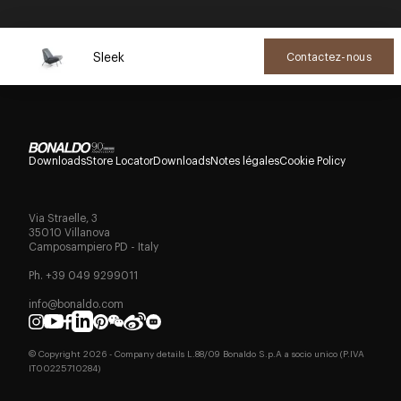
Sleek
Contactez-nous
Downloads
Store Locator
Downloads
Notes légales
Cookie Policy
Via Straelle, 3
35010 Villanova
Camposampiero PD - Italy
Ph. +39 049 9299011
info@bonaldo.com
© Copyright
2026
- Company details L.88/09 Bonaldo S.p.A a socio unico (P.IVA
IT00225710284)