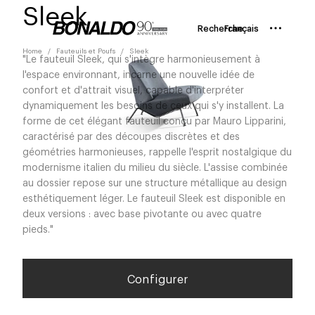
Sleek
Recherche
Français
Home
Fauteuils et Poufs
Sleek
"Le fauteuil Sleek, qui s'intègre harmonieusement à
l'espace environnant, incarne une nouvelle idée de
confort et d'attrait visuel, capable d'interpréter
dynamiquement les besoins de ceux qui s'y installent. La
forme de cet élégant fauteuil conçu par Mauro Lipparini,
caractérisé par des découpes discrètes et des
géométries harmonieuses, rappelle l'esprit nostalgique du
modernisme italien du milieu du siècle. L'assise combinée
au dossier repose sur une structure métallique au design
esthétiquement léger. Le fauteuil Sleek est disponible en
deux versions : avec base pivotante ou avec quatre
pieds."
Configurer