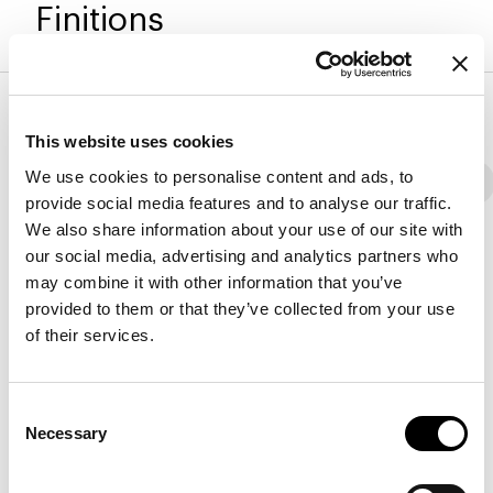
Finitions
Revetêment
This website uses cookies
We use cookies to personalise content and ads, to
Tissu - 800
Éco-cuir
Tissu - 900
Tissu - Classe
provide social media features and to analyse our traffic.
We also share information about your use of our site with
our social media, advertising and analytics partners who
may combine it with other information that you’ve
8D52 - Pastello
8D53 - Pastello
8D54 - Pastello
provided to them or that they’ve collected from your use
of their services.
8D55 - Pastello
8D56 - Pastello
8D57 - Pastello
Consent
Necessary
Selection