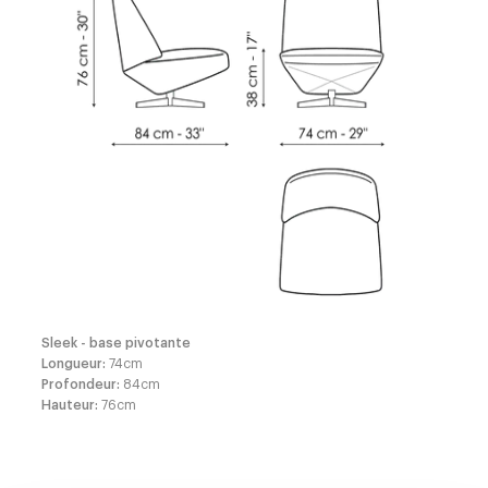
Sleek - base pivotante
Longueur
:
74
cm
Profondeur
:
84
cm
Hauteur
:
76
cm