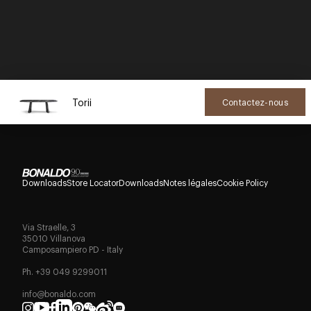
Torii
Contactez-nous
Downloads
Store Locator
Downloads
Notes légales
Cookie Policy
Via Straelle, 3
35010 Villanova
Camposampiero PD - Italy
Ph. +39 049 9299011
info@bonaldo.com