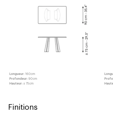
Longueur
:
160
cm
Long
Profondeur
:
90
cm
Prof
Hauteur
:
± 75
cm
Haut
Finitions