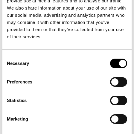
provide social media features and to analyse our traffic.
Black Onyx
Rosso imperiale
Imperial grey
We also share information about your use of our site with
our social media, advertising and analytics partners who
may combine it with other information that you’ve
provided to them or that they’ve collected from your use
Calacatta
Laurent
Gris Ardesia
of their services.
Consent
Calacatta macchia
Necessary
Selection
vecchia
Preferences
PLATEAU ROND
Statistics
Céramique
Marbre
Bois
Marketing