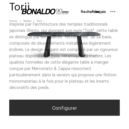
Torii
Recherche
Français
Home
Tables
Torii
Inspirée par l'architecture des temples traditionnels
japonais Shinto, qui donnent son nom "Torii", cette table
se distingue par les qualités "tectoniques" de sa base,
composée de deux éléments métalliques légèrement
inclinés. Le design élégant est complété par un rigoureux
plateau disponible en bois, céramique ou marbre. Les
qualités formelles de cette élégante table à manger
conçue par Marconato & Zappa ressortent
particulièrement dans la version qui propose une finition
monomatériau à la fois pour le plateau et les inserts
décoratifs des pieds.
Configurer