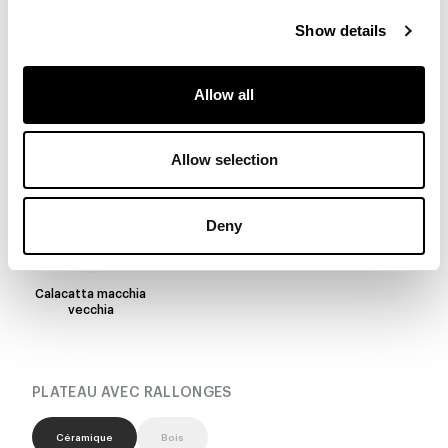
Augusta
Alaska White
Mountain peak
Show details
Allow all
Black Onyx
Rosso imperiale
Imperial grey
Allow selection
Calacatta
Laurent
Gris Ardesia
Deny
Calacatta macchia
vecchia
PLATEAU AVEC RALLONGES
Céramique
Bois