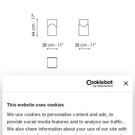
Vague low
This website uses cookies
Longueur
:
28
cm
Profondeur
:
28
cm
We use cookies to personalise content and ads, to
Hauteur
:
44
cm
provide social media features and to analyse our traffic.
We also share information about your use of our site with