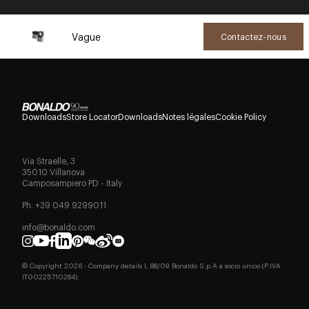
Vague
Contactez-nous
Downloads
Store Locator
Downloads
Notes légales
Cookie Policy
Via Straelle, 3
35010 Villanova
Camposampiero PD - Italy
Ph. +39 049 9299011
info@bonaldo.com
© Copyright
2026
- Company details L.88/09 Bonaldo S.p.A a socio unico (P.IVA
IT00225710284)