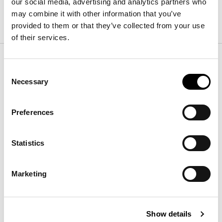
our social media, advertising and analytics partners who
Finitions
may combine it with other information that you’ve
provided to them or that they’ve collected from your use
of their services.
Plateau
Consent
Necessary
Selection
Métal
Métal Plus
Métal Spécial
Preferences
Statistics
Gris tourterelle
Supreme
Noir opaque
opaque
anthracite
Marketing
Marron opaque
Blanc opaque
Show details