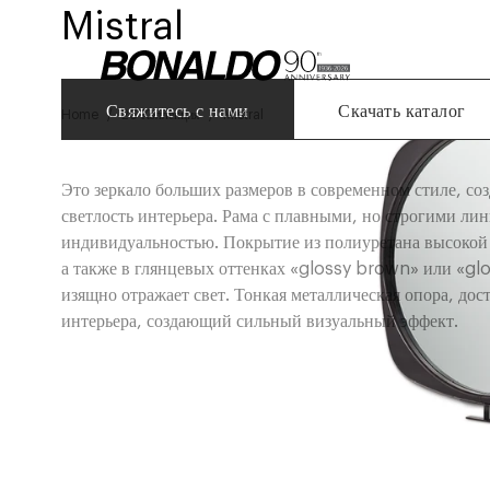
Mistral
Свяжитесь с нами
Скачать каталог
Home
26 Коллекция
Mistral
Это зеркало больших размеров в современном стиле, соз
светлость интерьера. Рама с плавными, но строгими ли
индивидуальностью. Покрытие из полиуретана высокой 
а также в глянцевых оттенках «glossy brown» или «glo
изящно отражает свет. Тонкая металлическая опора, дос
интерьера, создающий сильный визуальный эффект.