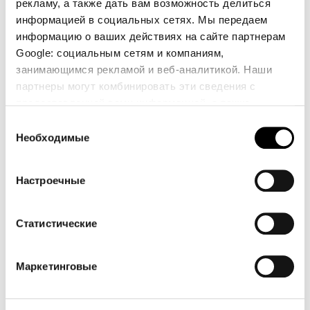
рекламу, а также дать вам возможность делиться
информацией в социальных сетях. Мы передаем
информацию о ваших действиях на сайте партнерам
8D66 - Pastello
8D65 - Pastello
8D64 - Pastello
Google: социальным сетям и компаниям,
занимающимся рекламой и веб-аналитикой. Наши
партнеры могут комбинировать эти сведения с
предоставленной вами информацией, а также
8D63 - Pastello
8D62 - Pastello
8D61 - Pastello
данными, которые они получили при использовании
Выбор
вами их сервисов.
Необходимые
согласия
8D60 - Pastello
8D59 - Pastello
8D58 - Pastello
Настроечные
Статистические
8D57 - Pastello
8D56 - Pastello
8D55 - Pastello
Маркетинговые
8D54 - Pastello
8D53 - Pastello
8D52 - Pastello