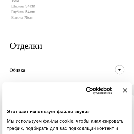
Teia
Ширина
:
54
cm
Глубина
:
54
cm
Высота
:
75
cm
Отделки
Обивка
Ткань - 800
Экокожа
Ткань - 900
Ткань - Class
Этот сайт использует файлы «куки»
Мы используем файлы cookie, чтобы анализировать
8D69 - Pastello
8D68 - Pastello
8D67 - Pastello
трафик, подбирать для вас подходящий контент и