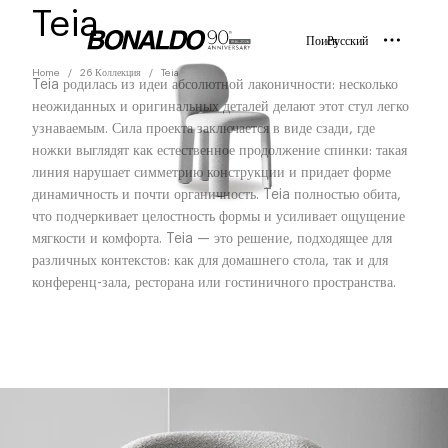
Teia
Поиск
Русский
Home
26 Коллекция
Teia
Teia родилась из идеи абсолютной лаконичности: несколько
неожиданных и оригинальных деталей делают этот стул легко
узнаваемым. Сила проекта заключается в виде сзади, где
ножки выглядят как естественное продолжение спинки: такая
линия нарушает симметрию конструкции и придает форме
динамичность и почти органичность. Teia полностью обита,
что подчеркивает целостность формы и усиливает ощущение
мягкости и комфорта. Teia — это решение, подходящее для
различных контекстов: как для домашнего стола, так и для
конференц-зала, ресторана или гостиничного пространства.