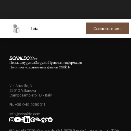
Teia
Свяжитесь с нами
Поиск шоурумов
Загрузки
Правовая информация
Политика использования файлов cookie
Via Straelle, 3
35010 Villanova
Camposampiero PD - Italy
Ph. +39 049 9299011
info@bonaldo.com
© Copyright
2026
- Company details L.88/09 Bonaldo S.p.A a socio unico (P.IVA