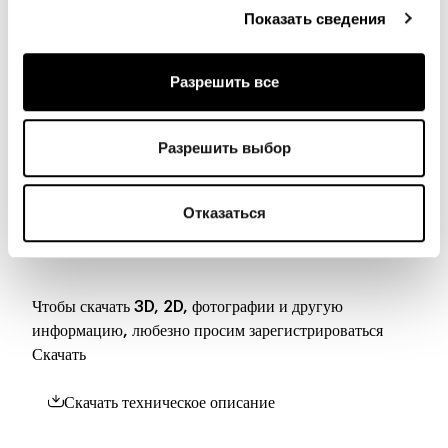
Показать сведения
Materials, fabrics, leathers, colors and finishes are
approximate and may slightly differ from actual ones.
Разрешить все
You can find the complete collection of Bonaldo fabrics
and leathers on the website
www.bonaldo.biz
Разрешить выбор
Отказаться
Скачать
Чтобы скачать 3D, 2D, фотографии и другую
информацию, любезно просим зарегистрироваться
Скачать
Скачать техническое описание