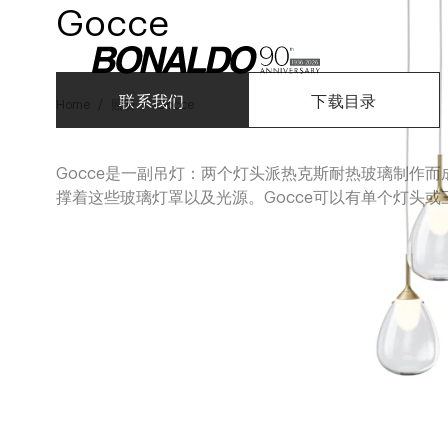
Gocce
联系我们
下载目录
Home
照明
Gocce
Gocce是一副吊灯：两个灯头派热克斯耐热玻璃制作
撑着这些玻璃灯罩以及光源。Gocce可以有单个灯头