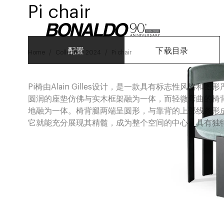
Pi chair
配置
下载目录
Home
Collection 2024
Pi chair
Pi椅由Alain Gilles设计，是一款具有标志性风
圆润的座垫仿佛与实木框架融为一体，而轻微弯曲的椅背则
地融为一体。椅背腿两端呈圆形，与靠背的上部线条形成
它就能充分展现其精髓，成为整个空间的中心，具有独