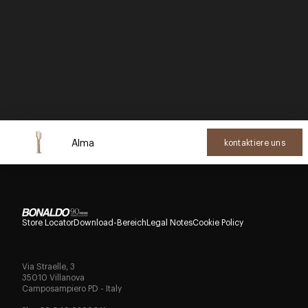
Alma
kontaktiere uns
Store Locator
Download-Bereich
Legal Notes
Cookie Policy
Via Straelle, 3
35010 Villanova
Camposampiero PD - Italy