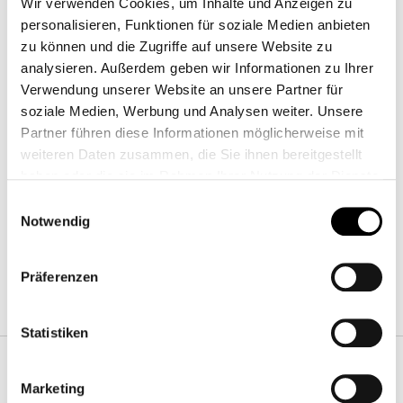
Wir verwenden Cookies, um Inhalte und Anzeigen zu
personalisieren, Funktionen für soziale Medien anbieten
zu können und die Zugriffe auf unsere Website zu
analysieren. Außerdem geben wir Informationen zu Ihrer
Verwendung unserer Website an unsere Partner für
soziale Medien, Werbung und Analysen weiter. Unsere
Partner führen diese Informationen möglicherweise mit
weiteren Daten zusammen, die Sie ihnen bereitgestellt
Alma
Breite
:
38
cm
haben oder die sie im Rahmen Ihrer Nutzung der Dienste
Tiefe
:
38
cm
gesammelt haben.
Einwilligungsauswahl
Hoehe
:
177
cm
Notwendig
Präferenzen
Ausfuehrungen
Statistiken
Äste
Marketing