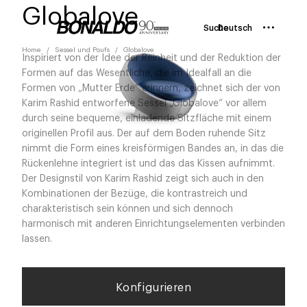
Globalove
Suche
Deutsch
Home
Sessel und Poufs
Globalove
Inspiriert von der Idee der Reinheit und der Reduktion der
Formen auf das Wesentliche, die im Idealfall an die
Formen von „Mutter Erde“ erinnern, zeichnet sich der von
Karim Rashid entworfene Sessel „Globalove“ vor allem
durch seine bequeme, einladende Sitzfläche mit einem
originellen Profil aus. Der auf dem Boden ruhende Sitz
nimmt die Form eines kreisförmigen Bandes an, in das die
Rückenlehne integriert ist und das das Kissen aufnimmt.
Der Designstil von Karim Rashid zeigt sich auch in den
Kombinationen der Bezüge, die kontrastreich und
charakteristisch sein können und sich dennoch
harmonisch mit anderen Einrichtungselementen verbinden
lassen.
Konfigurieren