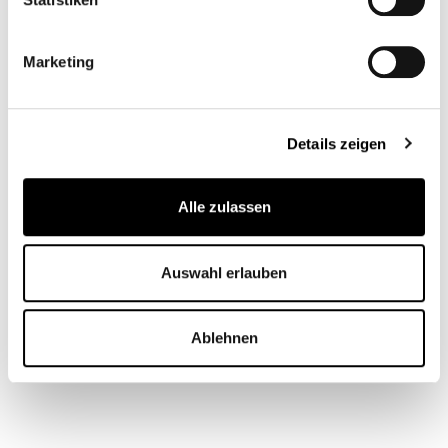
8D60 - Pastello
8D59 - Pastello
8D58 - Pastello
Marketing
8D57 - Pastello
8D56 - Pastello
8D55 - Pastello
Details zeigen
Alle zulassen
8D54 - Pastello
8D53 - Pastello
8D52 - Pastello
Auswahl erlauben
Materials, fabrics, leathers, colors and finishes are
approximate and may slightly differ from actual ones.
You can find the complete collection of Bonaldo fabrics
Ablehnen
and leathers on the website
www.bonaldo.biz