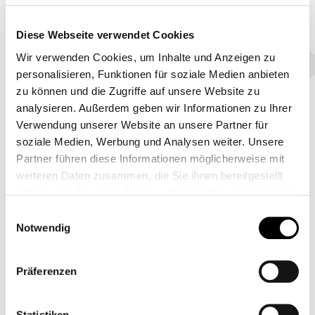
Bezug
Diese Webseite verwendet Cookies
Wir verwenden Cookies, um Inhalte und Anzeigen zu
Stoff - 800
Kunstleder
Stoff - 900
Stoff - Class
personalisieren, Funktionen für soziale Medien anbieten
zu können und die Zugriffe auf unsere Website zu
analysieren. Außerdem geben wir Informationen zu Ihrer
Verwendung unserer Website an unsere Partner für
8D69 - Pastello
8D68 - Pastello
8D67 - Pastello
soziale Medien, Werbung und Analysen weiter. Unsere
Partner führen diese Informationen möglicherweise mit
weiteren Daten zusammen, die Sie ihnen bereitgestellt
haben oder die sie im Rahmen Ihrer Nutzung der Dienste
8D66 - Pastello
8D65 - Pastello
8D64 - Pastello
gesammelt haben.
Einwilligungsauswahl
Notwendig
Präferenzen
8D63 - Pastello
8D62 - Pastello
8D61 - Pastello
Statistiken