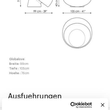
Globalove
Breite
:
99
cm
Tiefe
:
105
cm
Hoehe
:
76
cm
Ausfuehrungen