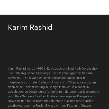
Karim Rashid
Karim Rashid wurde 1960 in Kairo geboren. Er ist halb ägyptischen
und halb englischen Ursprungs und hat vorwiegend in Kanada
gewohnt. 1982 erwarb er seinen Universitätsabschluss in
Industriedesign in der Carleton University in Ottawa, Kanada, um
dann seine Spezialisierung in Design in Italien, in Neapel, in
verschiedenen Designbüros fortzuführen, darunter das Designbüro
von Ettore Sottsass. 1993 eröffnete er sein eigenes Designbüro in
New York und hat seitdem für zahlreiche ausländische Kunden
gearbeitet, darunter Prada, Giorgio Armani, Foscarini, Guzzini,