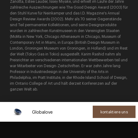
Zanotta, Estee Lauder, Issey Miyake, und erhielt im Laufe der Jahre
zahlreiche Auszeichnungen wie The Good Design Award (2003) für
den Stuhl Kurve für Neinkamper und das I.D. Magazine's Annual
Design Review Awards (2002). Mehr als 70 seiner Gegenstände
sind Teil permanenter Kollektionen, und seine Designprodukte
wurden in zahlreichen Kunstmuseen in den Vereinigten Staaten
(MoMa in New York, Chicago Athenaeum in Chicago, Museum of
Contemporary Art in Miami, in Europa (British Design Museum in
London, Groningen Museum von Groningen, in Holland) und im Rest
der Welt (Tokyo Gas in Tokio) ausgestellt. Karim Rashid nahm als
Preisrichter an verschiedenen internationalen Wettbewerben teil und
war Mitarbeiter von Design-Zeitschriften. Er war zehn Jahre lang
Professor in Industriedesign in der University of the Arts in
Philadelphia, im Pratt Institute, in der Rhode Island School of Design,
im Ontario College of Art und hält derzeit Konferenzen auf der
ganzen Welt ab.
Globalove
kontaktiere uns