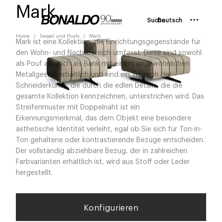
Mark
Suche
Deutsch
Home
Sessel und Poufs
Mark
Mark ist eine Kollektion, die Einrichtungsgegenstände für
den Wohn- und Nachtbereich umfasst. Diese sind sowohl
als Pouf als auch als Bank mit einem ungewöhnlichen
Metallgestell erhältlich und sind ein Triumph der
Schneiderkunst, die durch die edlen Details, die die
gesamte Kollektion kennzeichnen, unterstrichen wird. Das
Streifenmuster mit Doppelnaht ist ein
Erkennungsmerkmal, das dem Objekt eine besondere
ästhetische Identität verleiht, egal ob Sie sich für Ton-in-
Ton gehaltene oder kontrastierende Bezüge entscheiden.
Der vollständig abziehbare Bezug, der in zahlreichen
Farbvarianten erhältlich ist, wird aus Stoff oder Leder
hergestellt.
Konfigurieren