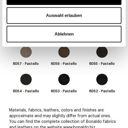
8D63 - Pastello
8D62 - Pastello
8D61 - Pastello
Auswahl erlauben
Ablehnen
8D60 - Pastello
8D59 - Pastello
8D58 - Pastello
8D57 - Pastello
8D56 - Pastello
8D55 - Pastello
8D54 - Pastello
8D53 - Pastello
8D52 - Pastello
Materials, fabrics, leathers, colors and finishes are
approximate and may slightly differ from actual ones.
You can find the complete collection of Bonaldo fabrics
and leathers on the website
www.bonaldo.biz