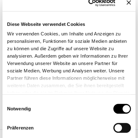
Diese Webseite verwendet Cookies
Wir verwenden Cookies, um Inhalte und Anzeigen zu
personalisieren, Funktionen für soziale Medien anbieten
zu können und die Zugriffe auf unsere Website zu
analysieren. Außerdem geben wir Informationen zu Ihrer
Verwendung unserer Website an unsere Partner für
soziale Medien, Werbung und Analysen weiter. Unsere
Breite
:
160
cm
Partner führen diese Informationen möglicherweise mit
Tiefe
:
160
cm
weiteren Daten zusammen, die Sie ihnen bereitgestellt
Hoehe
:
76
cm
haben oder die sie im Rahmen Ihrer Nutzung der Dienste
gesammelt haben.
Einwilligungsauswahl
Notwendig
Ausfuehrungen
Präferenzen