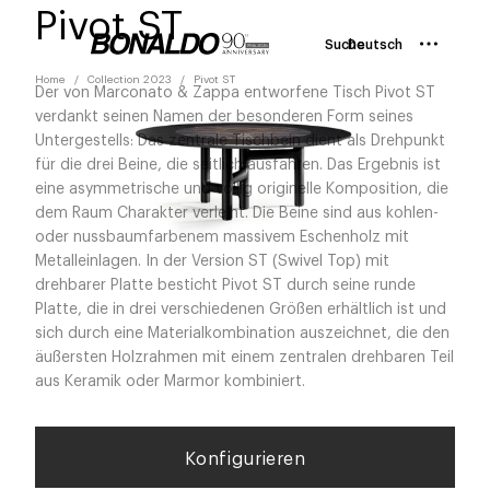
Pivot ST
Suche
Deutsch
Home
Collection 2023
Pivot ST
Der von Marconato & Zappa entworfene Tisch Pivot ST
verdankt seinen Namen der besonderen Form seines
Untergestells: Das zentrale Tischbein dient als Drehpunkt
für die drei Beine, die seitlich ausfahren. Das Ergebnis ist
eine asymmetrische und völlig originelle Komposition, die
dem Raum Charakter verleiht. Die Beine sind aus kohlen-
oder nussbaumfarbenem massivem Eschenholz mit
Metalleinlagen. In der Version ST (Swivel Top) mit
drehbarer Platte besticht Pivot ST durch seine runde
Platte, die in drei verschiedenen Größen erhältlich ist und
sich durch eine Materialkombination auszeichnet, die den
äußersten Holzrahmen mit einem zentralen drehbaren Teil
aus Keramik oder Marmor kombiniert.
Konfigurieren