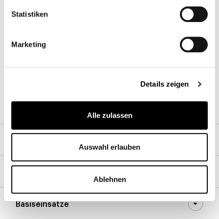
Äussere Platte
Statistiken
Holz
Marketing
Details zeigen
Gebürstete
Nussbaumfarben
Holzkohle Eiche
Alle zulassen
Drehbare Innenplatte
Auswahl erlauben
Basis
Ablehnen
Basiseinsätze