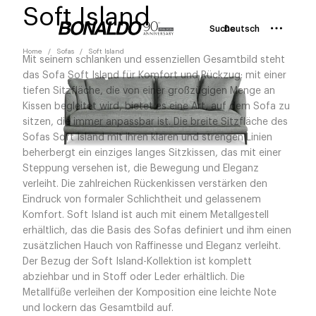
Soft Island
Suche
Deutsch
Home
Sofas
Soft Island
Mit seinem schlanken und essenziellen Gesamtbild steht
das Sofa Soft Island für Komfort und Rückzug: mit einer
tiefen Sitzfläche, die von einer großzügigen Menge an
Kissen begleitet wird, bietet es eine Art, auf dem Sofa zu
sitzen, die immer anpassbar ist. Die breite Sitzfläche des
Sofas Soft Island mit ihren klaren und strengen Linien
beherbergt ein einziges langes Sitzkissen, das mit einer
Steppung versehen ist, die Bewegung und Eleganz
verleiht. Die zahlreichen Rückenkissen verstärken den
Eindruck von formaler Schlichtheit und gelassenem
Komfort. Soft Island ist auch mit einem Metallgestell
erhältlich, das die Basis des Sofas definiert und ihm einen
zusätzlichen Hauch von Raffinesse und Eleganz verleiht.
Der Bezug der Soft Island-Kollektion ist komplett
abziehbar und in Stoff oder Leder erhältlich. Die
Metallfüße verleihen der Komposition eine leichte Note
und lockern das Gesamtbild auf.