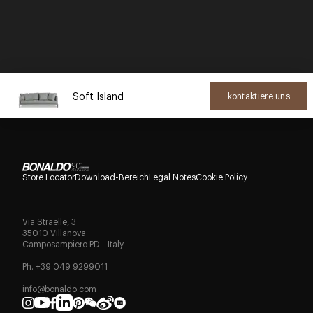
Soft Island
kontaktiere uns
Store Locator
Download-Bereich
Legal Notes
Cookie Policy
Via Straelle, 3
35010 Villanova
Camposampiero PD - Italy
Ph. +39 049 9299011
info@bonaldo.com