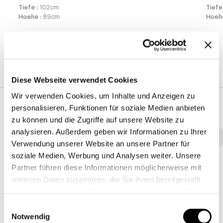
Tiefe
:
102
cm
Tief
Hoehe
:
89
cm
Hoe
Ausfuehrungen
Diese Webseite verwendet Cookies
Wir verwenden Cookies, um Inhalte und Anzeigen zu
Bezug
personalisieren, Funktionen für soziale Medien anbieten
zu können und die Zugriffe auf unsere Website zu
analysieren. Außerdem geben wir Informationen zu Ihrer
Stoff - 800
Stoff - 900
Stoff - Class
Stoff - Must
Verwendung unserer Website an unsere Partner für
soziale Medien, Werbung und Analysen weiter. Unsere
Partner führen diese Informationen möglicherweise mit
weiteren Daten zusammen, die Sie ihnen bereitgestellt
8D69 - Pastello
8D68 - Pastello
8D67 - Pastello
haben oder die sie im Rahmen Ihrer Nutzung der Dienste
gesammelt haben.
Einwilligungsauswahl
Notwendig