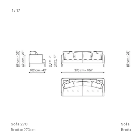
1
/
17
Sofa 270
Sofa
Breite
:
270
cm
Breit