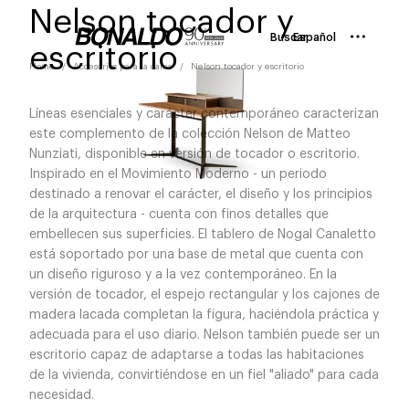
Nelson tocador y
Buscar
Español
escritorio
Home
Accesorios para la cama
Nelson tocador y escritorio
Líneas esenciales y carácter contemporáneo caracterizan
este complemento de la colección Nelson de Matteo
Nunziati, disponible en versión de tocador o escritorio.
Inspirado en el Movimiento Moderno - un periodo
destinado a renovar el carácter, el diseño y los principios
de la arquitectura - cuenta con finos detalles que
embellecen sus superficies. El tablero de Nogal Canaletto
está soportado por una base de metal que cuenta con
un diseño riguroso y a la vez contemporáneo. En la
versión de tocador, el espejo rectangular y los cajones de
madera lacada completan la figura, haciéndola práctica y
adecuada para el uso diario. Nelson también puede ser un
escritorio capaz de adaptarse a todas las habitaciones
de la vivienda, convirtiéndose en un fiel "aliado" para cada
necesidad.