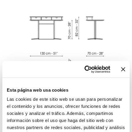
Esta página web usa cookies
Nelson home office
Las cookies de este sitio web se usan para personalizar
Anchura
:
130
cm
el contenido y los anuncios, ofrecer funciones de redes
Profundidad
:
70
cm
sociales y analizar el tráfico. Además, compartimos
Altura
:
82
cm
información sobre el uso que haga del sitio web con
nuestros partners de redes sociales, publicidad y análisis