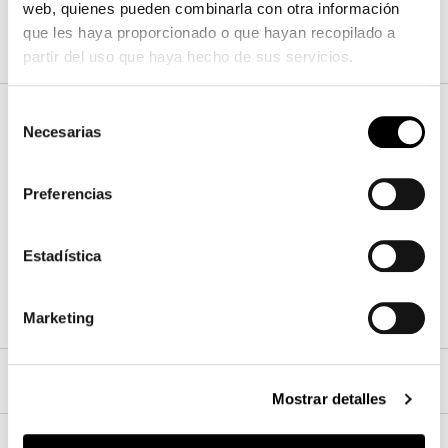
web, quienes pueden combinarla con otra información
Acabados
que les haya proporcionado o que hayan recopilado a
partir del uso que haya hecho de sus servicios.
Selección
Tapa
Necesarias
de
consentimiento
Madera
Preferencias
Estadística
Nogal Canaletto
Marketing
Cajónes
Mostrar detalles
Base