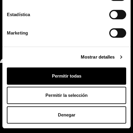
Estadística
Marketing
Salone del Mobile 2026, Milan
Mostrar detalles
Permitir todas
Busca la tienda más
Permitir la selección
cercana
Store Locator
Denegar