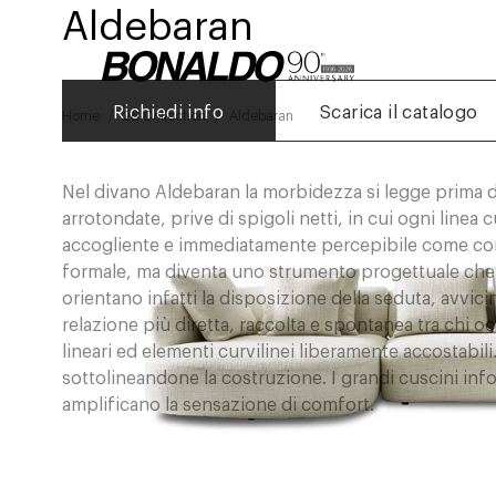
Aldebaran
Richiedi info
Scarica il catalogo
Home
26 Collection
Aldebaran
Nel divano Aldebaran la morbidezza si legge prima d
arrotondate, prive di spigoli netti, in cui ogni line
accogliente e immediatamente percepibile come conf
formale, ma diventa uno strumento progettuale che fav
orientano infatti la disposizione della seduta, avvic
relazione più diretta, raccolta e spontanea tra chi 
lineari ed elementi curvilinei liberamente accostabil
sottolineandone la costruzione. I grandi cuscini info
amplificano la sensazione di comfort.