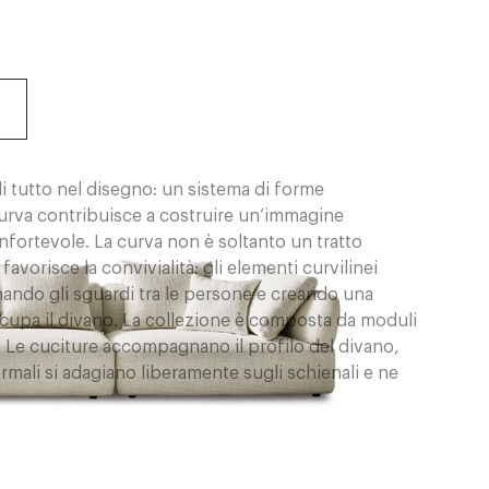
i tutto nel disegno: un sistema di forme
a curva contribuisce a costruire un’immagine
ortevole. La curva non è soltanto un tratto
orisce la convivialità: gli elementi curvilinei
inando gli sguardi tra le persone e creando una
occupa il divano. La collezione è composta da moduli
i. Le cuciture accompagnano il profilo del divano,
rmali si adagiano liberamente sugli schienali e ne