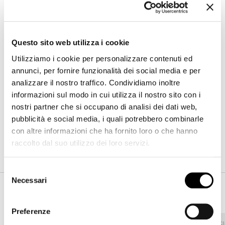
Questo sito web utilizza i cookie
Utilizziamo i cookie per personalizzare contenuti ed
annunci, per fornire funzionalità dei social media e per
Amour
Larghezza
:
91
cm
analizzare il nostro traffico. Condividiamo inoltre
Profondità
:
85
cm
informazioni sul modo in cui utilizza il nostro sito con i
Altezza
:
83
cm
nostri partner che si occupano di analisi dei dati web,
pubblicità e social media, i quali potrebbero combinarle
con altre informazioni che ha fornito loro o che hanno
Finiture
raccolto dal suo utilizzo dei loro servizi.
Selezione
Necessari
del
Rivestimento
consenso
Preferenze
Tessuto - 800
Ecopelle
Tessuto - 900
Tessuto - C