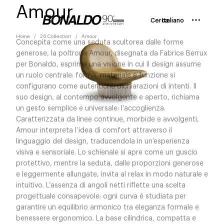
Amour
Cerca
Italiano
Home
26 Collection
Amour
Concepita come una seduta scultorea dalle forme
generose, la poltrona Amour, disegnata da Fabrice Berrux
per Bonaldo, esprime una visione in cui il design assume
un ruolo centrale: forma, materiale e funzione si
configurano come autentiche dichiarazioni di intenti. Il
suo design, al contempo avvolgente e aperto, richiama
un gesto semplice e universale: l’accoglienza.
Caratterizzata da linee continue, morbide e avvolgenti,
Amour interpreta l’idea di comfort attraverso il
linguaggio del design, traducendola in un’esperienza
visiva e sensoriale. Lo schienale si apre come un guscio
protettivo, mentre la seduta, dalle proporzioni generose
e leggermente allungate, invita al relax in modo naturale e
intuitivo. L’assenza di angoli netti riflette una scelta
progettuale consapevole: ogni curva è studiata per
garantire un equilibrio armonico tra eleganza formale e
benessere ergonomico. La base cilindrica, compatta e