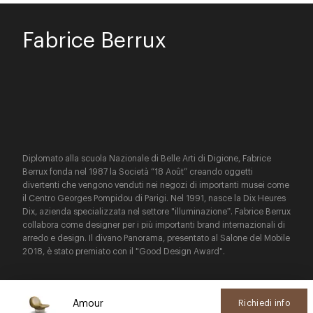
Fabrice Berrux
Diplomato alla scuola Nazionale di Belle Arti di Digione, Fabrice
Berrux fonda nel 1987 la Società “18 Août” creando oggetti
divertenti che vengono venduti nei negozi di importanti musei come
il Centro Georges Pompidou di Parigi. Nel 1991, nasce la Dix Heures
Dix, azienda specializzata nel settore "illuminazione‟. Fabrice Berrux
collabora come designer per i più importanti brand internazionali di
arredo e design. Il divano Panorama, presentato al Salone del Mobile
2018, è stato premiato con il "Good Design Award".
Amour
Richiedi info