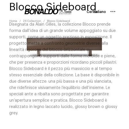
Blocco Sideboard
Cerca
Italiano
Home
26 Collection
Blocco Sideboard
Disegnata da Alain Gilles, la collezione Blocco prende
forma dall’idea di un grande volume appoggiato su due
supporti, come un oggetto prezioso in esposizione. Il
progetto mette a confronto geometrie diverse: alla
linearità rigorosa del blocco orizzontale si
contrappongono supporti dalle forme morbide e piene,
che per presenza e proporzioni ricordano piccoli pilastri.
Blocco Sideboard è il pezzo più massiccio e al tempo
stesso essenziale della collezione. La base è disponibile in
due diverse altezze: una più bassa e una più slanciata,
che ridefinisce visivamente l’equilibrio dell’insieme. Le
speciali ante a ribalta sono progettate per garantire
un’apertura semplice e pratica. Blocco Sideboard è
realizzato in legno laccato lucido, glossy brown o glossy
grey.