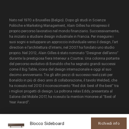
Nato nel 1970 a Bruxelles (Belgio). Dopo gli studi in Scienze
Politiche e Marketing Management, Alain Gilles ha intrapreso il
proprio percorso lavorativo nel mondo finanziario. Successivamente,
ha iniziato a studiare design industriale in Francia. Per inseguire i
suoi sogni e sviluppare un approccio individuale verso il design, l’art
direction e l’architettura d’interni, nel 2007 ha fondato uno studio
proprio. Nel 2012, Alain Gilles è stato nominato “Designer dell’anno”
durante la prestigiosa fiera Interieur a Courtrai. Una colonna portante
del percorso evolutivo di Bonaldo che ha segnato grandi successi
come il Big Table, icona del design internazionale e oggi al suo
decimo anniversario. Tra gli altri pezzi di successo realizzati per
Bonaldo in più di dieci anni di collaborazione, il tavolo Welded, che
ha ricevuto nel 2013 il riconoscimento “Red dot: best of the best” tra
i migliori progetti di design. La poltrona relax Eddy, presentata al
Salone del Mobile 2017, ha ricevuto la mention Honoree al “Best of
Year Award”.
Blocco Sideboard
Richiedi info