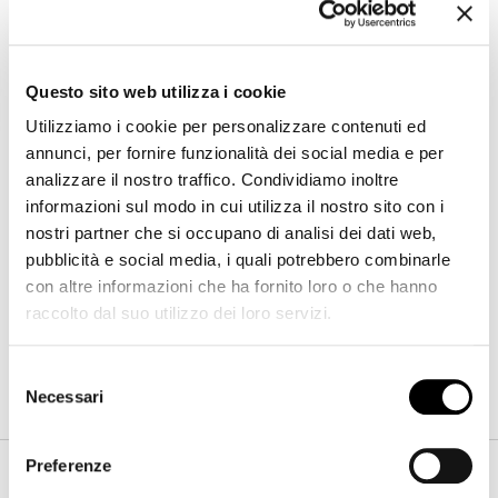
Questo sito web utilizza i cookie
Utilizziamo i cookie per personalizzare contenuti ed
annunci, per fornire funzionalità dei social media e per
analizzare il nostro traffico. Condividiamo inoltre
informazioni sul modo in cui utilizza il nostro sito con i
Blocco Sideboard low
nostri partner che si occupano di analisi dei dati web,
Larghezza
:
230
cm
pubblicità e social media, i quali potrebbero combinarle
Profondità
:
49
cm
Altezza
:
55
cm
con altre informazioni che ha fornito loro o che hanno
raccolto dal suo utilizzo dei loro servizi.
Finiture
Selezione
Necessari
del
consenso
Preferenze
Struttura