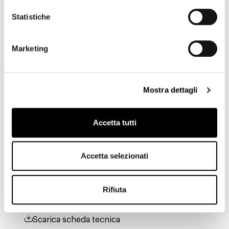
Statistiche
Legno laccato
Marketing
Glossy grey
Glossy brown
Mostra dettagli
Accetta tutti
Download
Accetta selezionati
Per scaricare 3D, 2D, immagini e altre
Rifiuta
informazioni, registrati nell'area
Download
Scarica scheda tecnica