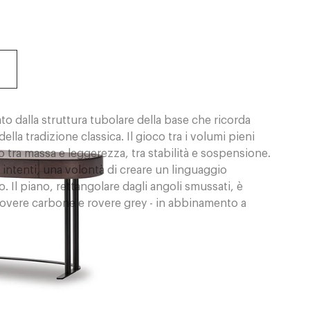
o dalla struttura tubolare della base che ricorda
la tradizione classica. Il gioco tra i volumi pieni
io tra massa e leggerezza, tra stabilità e sospensione.
i intenti, una volontà di creare un linguaggio
. Il piano, rettangolare dagli angoli smussati, è
rovere carbone e rovere grey - in abbinamento a