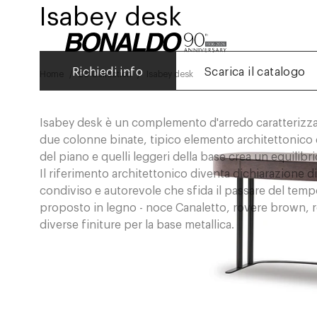
Isabey desk
Richiedi info
Scarica il catalogo
Home
26 Collection
Isabey desk
Isabey desk è un complemento d'arredo caratterizzat
due colonne binate, tipico elemento architettonico del
del piano e quelli leggeri della base crea un equilibr
Il riferimento architettonico diventa dichiarazione d
condiviso e autorevole che sfida il passare del tempo
proposto in legno - noce Canaletto, rovere brown, 
diverse finiture per la base metallica.