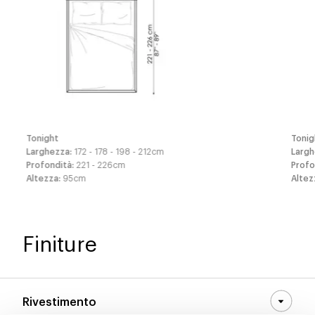
Tonight
Tonig
Larghezza
:
172 - 178 - 198 - 212
cm
Larg
Profondità
:
221 - 226
cm
Profo
Altezza
:
95
cm
Altez
Finiture
Rivestimento