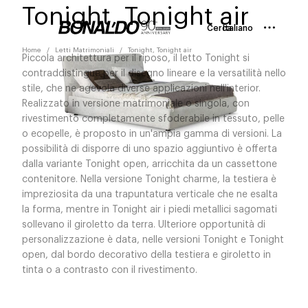
Tonight, Tonight air
Cerca
Italiano
Home
Letti Matrimoniali
Tonight, Tonight air
Piccola architettura per il riposo, il letto Tonight si
contraddistingue per il disegno lineare e la versatilità nello
stile, che ne agevola diverse applicazioni nell'interior.
Realizzato in versione matrimoniale o singola, con
rivestimento completamente sfoderabile in tessuto, pelle
o ecopelle, è proposto in un'ampia gamma di versioni. La
possibilità di disporre di uno spazio aggiuntivo è offerta
dalla variante Tonight open, arricchita da un cassettone
contenitore. Nella versione Tonight charme, la testiera è
impreziosita da una trapuntatura verticale che ne esalta
la forma, mentre in Tonight air i piedi metallici sagomati
sollevano il giroletto da terra. Ulteriore opportunità di
personalizzazione è data, nelle versioni Tonight e Tonight
open, dal bordo decorativo della testiera e giroletto in
tinta o a contrasto con il rivestimento.