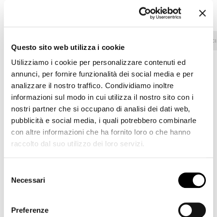
TONIGHT, TONIGHT AIR
Tessuto - 800
Ecopelle
Tessuto - 900
Tessuto - C
Questo sito web utilizza i cookie
Utilizziamo i cookie per personalizzare contenuti ed
annunci, per fornire funzionalità dei social media e per
analizzare il nostro traffico. Condividiamo inoltre
8D69 - Pastello
8D68 - Pastello
8D67 - Pastello
informazioni sul modo in cui utilizza il nostro sito con i
nostri partner che si occupano di analisi dei dati web,
pubblicità e social media, i quali potrebbero combinarle
con altre informazioni che ha fornito loro o che hanno
8D66 - Pastello
8D65 - Pastello
8D64 - Pastello
raccolto dal suo utilizzo dei loro servizi.
Selezione
Necessari
del
8D63 - Pastello
8D62 - Pastello
8D61 - Pastello
consenso
Preferenze