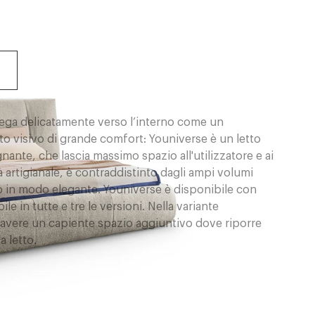
ipiega delicatamente verso l’interno come un
to visivo di grande comfort: Youniverse è un letto
ante, che lascia massimo spazio all'utilizzatore e ai
à artigianale, è contraddistinto dagli ampi volumi
ano in modo elegante. Youniverse è disponibile con
le in tutte e tre le versioni. Nella variante
 avere un capiente spazio aggiuntivo dove riporre
a letto.