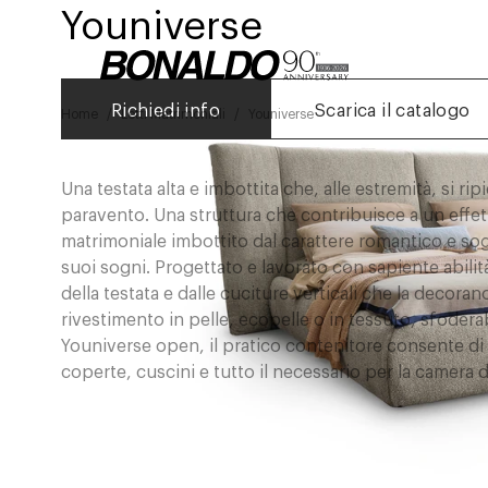
Youniverse
Richiedi info
Scarica il catalogo
Home
Letti Matrimoniali
Youniverse
Una testata alta e imbottita che, alle estremità, si r
paravento. Una struttura che contribuisce a un effet
matrimoniale imbottito dal carattere romantico e sogn
suoi sogni. Progettato e lavorato con sapiente abilit
della testata e dalle cuciture verticali che la decor
rivestimento in pelle, ecopelle o in tessuto, sfoderabi
Youniverse open, il pratico contenitore consente di
coperte, cuscini e tutto il necessario per la camera d