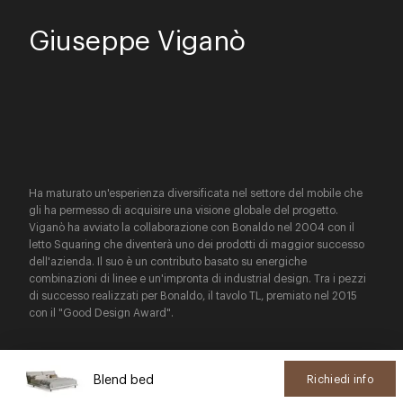
Giuseppe Viganò
Ha maturato un'esperienza diversificata nel settore del mobile che
gli ha permesso di acquisire una visione globale del progetto.
Viganò ha avviato la collaborazione con Bonaldo nel 2004 con il
letto Squaring che diventerà uno dei prodotti di maggior successo
dell'azienda. Il suo è un contributo basato su energiche
combinazioni di linee e un'impronta di industrial design. Tra i pezzi
di successo realizzati per Bonaldo, il tavolo TL, premiato nel 2015
con il "Good Design Award".
Blend bed
Richiedi info