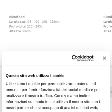
Blend bed
Blen
Larghezza
:
193 - 199 - 219 - 233
cm
Larg
Profondità
:
238 - 243
cm
Profo
Altezza
:
93
cm
Altez
Finiture
Rivestimento
Questo sito web utilizza i cookie
Utilizziamo i cookie per personalizzare contenuti ed
annunci, per fornire funzionalità dei social media e per
Tessuto - 800
Tessuto - 900
Tessuto - Class
Tessu
analizzare il nostro traffico. Condividiamo inoltre
informazioni sul modo in cui utilizza il nostro sito con i
nostri partner che si occupano di analisi dei dati web,