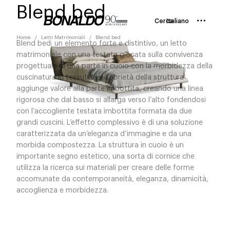
Blend bed
Cerca
Italiano
Home
Letti Matrimoniali
Blend bed
Blend bed: un elemento forte e distintivo, un letto
matrimoniale con una testata giocata sulla convivenza
progettuale di una parte in cuoio con la morbidezza della
cuscinatura in tessuto. La sobrietà della struttura
aggiunge valore alla parte imbottita, creando una linea
rigorosa che dal basso si allarga verso l’alto fondendosi
con l’accogliente testata imbottita formata da due
grandi cuscini. L’effetto complessivo è di una soluzione
caratterizzata da un’eleganza d’immagine e da una
morbida compostezza. La struttura in cuoio è un
importante segno estetico, una sorta di cornice che
utilizza la ricerca sui materiali per creare delle forme
accomunate da contemporaneità, eleganza, dinamicità,
accoglienza e morbidezza.