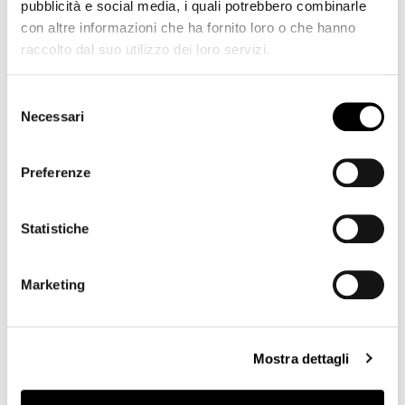
pubblicità e social media, i quali potrebbero combinarle
8D69 - Pastello
8D68 - Pastello
8D67 - Pastello
con altre informazioni che ha fornito loro o che hanno
raccolto dal suo utilizzo dei loro servizi.
Selezione
8D66 - Pastello
8D65 - Pastello
8D64 - Pastello
Necessari
del
consenso
Preferenze
8D63 - Pastello
8D62 - Pastello
8D61 - Pastello
Statistiche
Marketing
8D60 - Pastello
8D59 - Pastello
8D58 - Pastello
Mostra dettagli
8D57 - Pastello
8D56 - Pastello
8D55 - Pastello