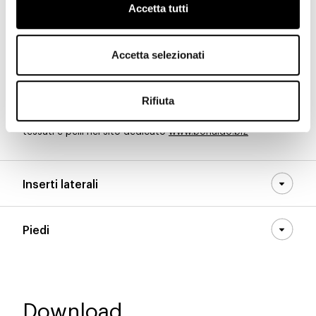
Accetta tutti
8D54 - Pastello
8D53 - Pastello
8D52 - Pastello
Accetta selezionati
Materiali, tessuti, colori e finiture sono puramente
Rifiuta
indicativi e possono variare da quelli attualmente
rappresentati. Potete trovare la collezione completa di
tessuti e pelli nel sito dedicato
www.bonaldo.biz
Inserti laterali
Piedi
Download