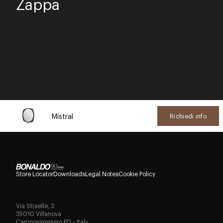
Zappa
Mistral
Richiedi info
Store Locator
Downloads
Legal Notes
Cookie Policy
Via Straelle, 3
35010 Villanova
Camposampiero PD - Italy