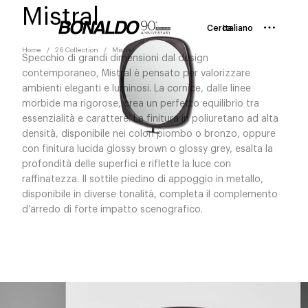
Mistral
Cerca
Italiano
Home
26 Collection
Mistral
Specchio di grandi dimensioni dal design
contemporaneo, Mistral è pensato per valorizzare
ambienti eleganti e luminosi. La cornice, dalle linee
morbide ma rigorose, crea un perfetto equilibrio tra
essenzialità e carattere. La finitura in poliuretano ad alta
densità, disponibile nei colori piombo o bronzo, oppure
con finitura lucida glossy brown o glossy grey, esalta la
profondità delle superfici e riflette la luce con
raffinatezza. Il sottile piedino di appoggio in metallo,
disponibile in diverse tonalità, completa il complemento
d’arredo di forte impatto scenografico.