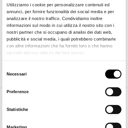
Utilizziamo i cookie per personalizzare contenuti ed
annunci, per fornire funzionalità dei social media e per
analizzare il nostro traffico. Condividiamo inoltre
informazioni sul modo in cui utilizza il nostro sito con i
Mistral
nostri partner che si occupano di analisi dei dati web,
Larghezza
:
180
cm
pubblicità e social media, i quali potrebbero combinarle
Profondità
:
8
cm
con altre informazioni che ha fornito loro o che hanno
Altezza
:
191
cm
raccolto dal suo utilizzo dei loro servizi.
Selezione
Finiture
Necessari
del
consenso
Preferenze
Cornice
Statistiche
Poliuretano
Marketing