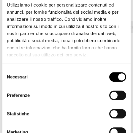
Utilizziamo i cookie per personalizzare contenuti ed
Rivestimento
annunci, per fornire funzionalità dei social media e per
analizzare il nostro traffico. Condividiamo inoltre
informazioni sul modo in cui utilizza il nostro sito con i
Tessuto - 800
Ecopelle
Tessuto - 900
Tessuto - C
nostri partner che si occupano di analisi dei dati web,
pubblicità e social media, i quali potrebbero combinarle
con altre informazioni che ha fornito loro o che hanno
raccolto dal suo utilizzo dei loro servizi.
8D69 - Pastello
8D68 - Pastello
8D67 - Pastello
Selezione
Necessari
del
consenso
8D66 - Pastello
8D65 - Pastello
8D64 - Pastello
Preferenze
Statistiche
8D63 - Pastello
8D62 - Pastello
8D61 - Pastello
Marketing