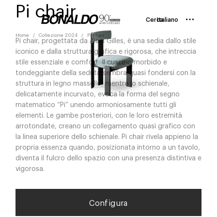
Pi chair
Cerca
Italiano
Home
Collezione 2024
Pi chair
Pi chair, progettata da Alain Gilles, è una sedia dallo stile
iconico e dalla struttura grafica e rigorosa, che intreccia
stile essenziale e comfort. Il cuscino morbido e
tondeggiante della seduta sembra quasi fondersi con la
struttura in legno massello, mentre lo schienale,
delicatamente incurvato, evoca la forma del segno
matematico “Pi” unendo armoniosamente tutti gli
elementi. Le gambe posteriori, con le loro estremità
arrotondate, creano un collegamento quasi grafico con
la linea superiore dello schienale. Pi chair rivela appieno la
propria essenza quando, posizionata intorno a un tavolo,
diventa il fulcro dello spazio con una presenza distintiva e
vigorosa.
Configura