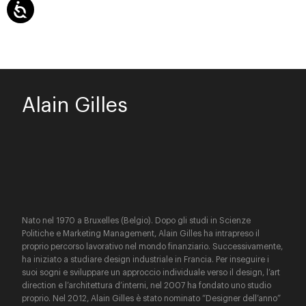
Alain Gilles
Nato nel 1970 a Bruxelles (Belgio). Dopo gli studi in Scienze
Politiche e Marketing Management, Alain Gilles ha intrapreso il
proprio percorso lavorativo nel mondo finanziario. Successivamente,
ha iniziato a studiare design industriale in Francia. Per inseguire i
suoi sogni e sviluppare un approccio individuale verso il design, l’art
direction e l’architettura d’interni, nel 2007 ha fondato uno studio
proprio. Nel 2012, Alain Gilles è stato nominato “Designer dell’anno”