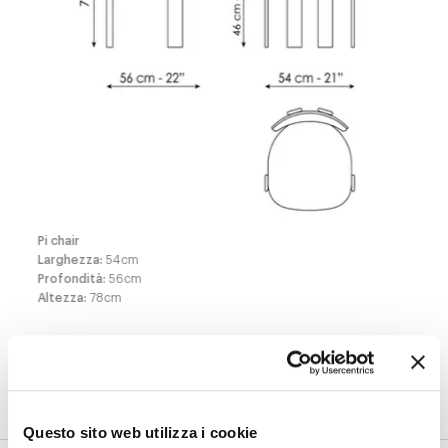
Pi chair
Larghezza
:
54
cm
Profondità
:
56
cm
Altezza
:
78
cm
Finiture
Questo sito web utilizza i cookie