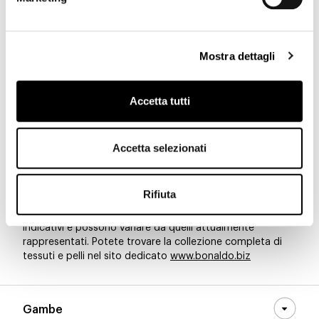
8D60 - Pastello
8D59 - Pastello
8D58 - Pastello
Mostra dettagli
8D57 - Pastello
8D56 - Pastello
8D55 - Pastello
Accetta tutti
Accetta selezionati
8D54 - Pastello
8D53 - Pastello
8D52 - Pastello
Rifiuta
Materiali, tessuti, colori e finiture sono puramente
indicativi e possono variare da quelli attualmente
rappresentati. Potete trovare la collezione completa di
tessuti e pelli nel sito dedicato
www.bonaldo.biz
Gambe