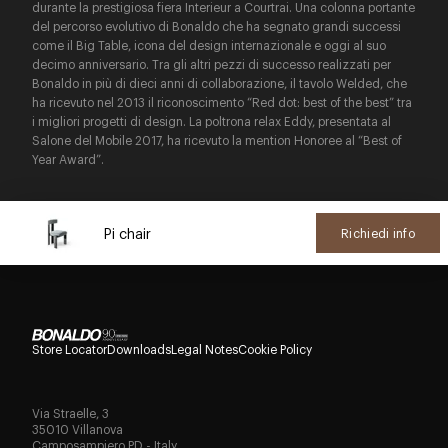
durante la prestigiosa fiera Interieur a Courtrai. Una colonna portante
del percorso evolutivo di Bonaldo che ha segnato grandi successi
come il Big Table, icona del design internazionale e oggi al suo
decimo anniversario. Tra gli altri pezzi di successo realizzati per
Bonaldo in più di dieci anni di collaborazione, il tavolo Welded, che
ha ricevuto nel 2013 il riconoscimento “Red dot: best of the best” tra
i migliori progetti di design. La poltrona relax Eddy, presentata al
Salone del Mobile 2017, ha ricevuto la mention Honoree al “Best of
Year Award”.
Pi chair
Richiedi info
Store Locator
Downloads
Legal Notes
Cookie Policy
Via Straelle, 3
35010 Villanova
Camposampiero PD - Italy