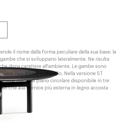
nde il nome dalla forma peculiare della sua base: la
 gambe che si sviluppano lateralmente. Ne risulta
 che dona carattere all'ambiente. Le gambe sono
 noce con inserti in metallo. Nella versione ST
nzione grazie al piano circolare disponibile in tre
ali che alla cornice più esterna in legno accosta