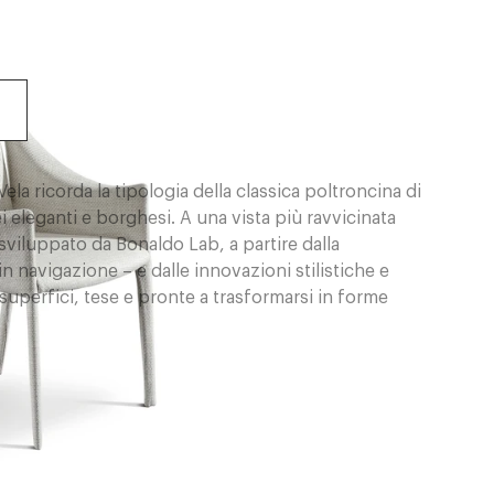
ela ricorda la tipologia della classica poltroncina di
 eleganti e borghesi. A una vista più ravvicinata
 sviluppato da Bonaldo Lab, a partire dalla
n navigazione – e dalle innovazioni stilistiche e
 superfici, tese e pronte a trasformarsi in forme