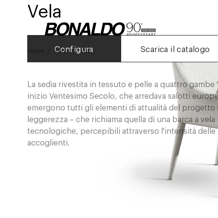
Vela
Configura
Scarica il catalogo
Home
Sedie
Vela
La sedia rivestita in tessuto e pelle a quattro gambe V
inizio Ventesimo Secolo, che arredava salotti europei
emergono tutti gli elementi di attualità del progetto
leggerezza – che richiama quella di una barca a vela i
tecnologiche, percepibili attraverso l'intensità delle
accoglienti.