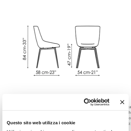
Artika
Artik
Larghezza
:
54
cm
Larg
Profondità
:
58
cm
Profo
Questo sito web utilizza i cookie
Altezza
:
84
cm
Altez