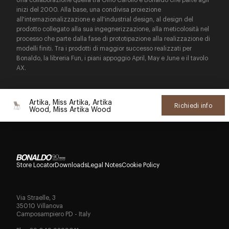
inizi del 2000. Alla base, una condivisa proiezione
all'internazionalizzazione e all'industrial design, al design del
prodotto collegato alla sua ingegnerizzazione, alla meticolosità nel
processo che parte dalla fase di prototipazione alla realizzazione di
modelli finiti. Tra i prodotti di maggior successo realizzati per
Bonaldo, la libreria Fun, i piani appoggio April, May e June e il tavolo
AX.
Artika, Miss Artika, Artika
Richiedi info
Wood, Miss Artika Wood
Store Locator
Downloads
Legal Notes
Cookie Policy
Via Straelle, 3
35010 Villanova
Camposampiero PD - Italy