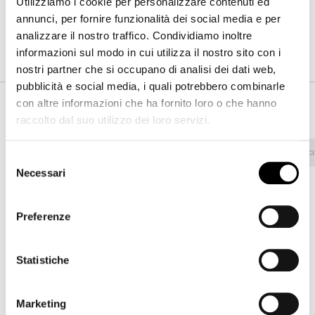
Utilizziamo i cookie per personalizzare contenuti ed
annunci, per fornire funzionalità dei social media e per
analizzare il nostro traffico. Condividiamo inoltre
Finiture
informazioni sul modo in cui utilizza il nostro sito con i
nostri partner che si occupano di analisi dei dati web,
pubblicità e social media, i quali potrebbero combinarle
Rivestimento
con altre informazioni che ha fornito loro o che hanno
raccolto dal suo utilizzo dei loro servizi.
Tessuto - 800
Ecopelle
Tessuto - 900
Tessuto - C
Selezione
Necessari
del
consenso
Preferenze
8D69 - Pastello
8D68 - Pastello
8D67 - Pastello
Statistiche
8D66 - Pastello
8D65 - Pastello
8D64 - Pastello
Marketing