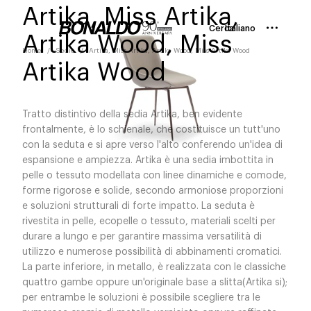
Artika, Miss Artika,
Cerca
Italiano
Artika Wood, Miss
Home
Sedie
Artika, Miss Artika, Artika Wood, Miss Artika Wood
Artika Wood
Tratto distintivo della sedia Artika, ben evidente
frontalmente, è lo schienale, che costituisce un tutt'uno
con la seduta e si apre verso l'alto conferendo un'idea di
espansione e ampiezza. Artika è una sedia imbottita in
pelle o tessuto modellata con linee dinamiche e comode,
forme rigorose e solide, secondo armoniose proporzioni
e soluzioni strutturali di forte impatto. La seduta è
rivestita in pelle, ecopelle o tessuto, materiali scelti per
durare a lungo e per garantire massima versatilità di
utilizzo e numerose possibilità di abbinamenti cromatici.
La parte inferiore, in metallo, è realizzata con le classiche
quattro gambe oppure un'originale base a slitta(Artika si);
per entrambe le soluzioni è possibile scegliere tra le