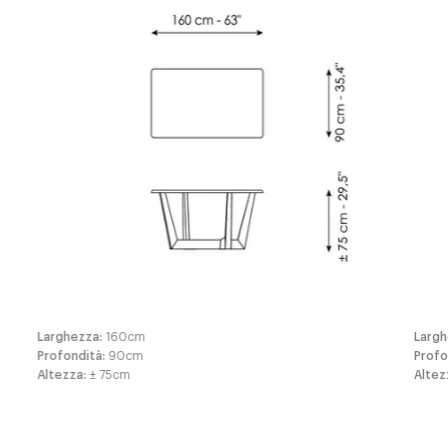
Larghezza
:
160
cm
Larg
Profondità
:
90
cm
Profo
Altezza
:
± 75
cm
Altez