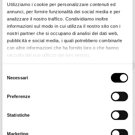
Utilizziamo i cookie per personalizzare contenuti ed
annunci, per fornire funzionalità dei social media e per
analizzare il nostro traffico. Condividiamo inoltre
Rovere Grey
Rovere spazzolato
informazioni sul modo in cui utilizza il nostro sito con i
spazzolato
Grey
nostri partner che si occupano di analisi dei dati web,
pubblicità e social media, i quali potrebbero combinarle
con altre informazioni che ha fornito loro o che hanno
PIANO A BOTTE
raccolto dal suo utilizzo dei loro servizi.
Legno
Cristallo Trasparente
Marmo
Ceramica
Selezione
Necessari
del
consenso
Preferenze
Noce americano
Noce Canaletto
Rovere naturale
Statistiche
Rovere spazzolato
Grey
Marketing