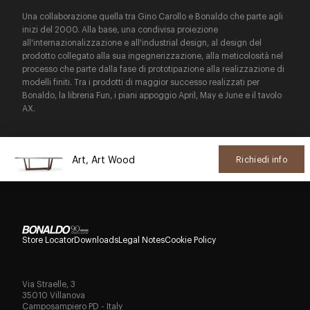
Una collaborazione quella tra Gino Carollo e Bonaldo che parte agli
inizi del 2000. Alla base, una condivisa proiezione
all'internazionalizzazione e all'industrial design, al design del
prodotto collegato alla sua ingegnerizzazione, alla meticolosità nel
processo che parte dalla fase di prototipazione alla realizzazione di
modelli finiti. Tra i prodotti di maggior successo realizzati per
Bonaldo, la libreria Fun, i piani appoggio April, May e June e il tavolo
AX.
Art, Art Wood
Richiedi info
Store Locator
Downloads
Legal Notes
Cookie Policy
Via Straelle, 3
35010 Villanova
Camposampiero PD - Italy