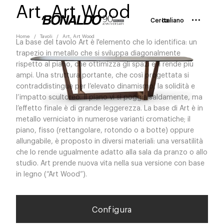
Art, Art Wood
Cerca
Italiano
Home
Tavoli
Art, Art Wood
La base del tavolo Art è l'elemento che lo identifica: un
trapezio in metallo che si sviluppa diagonalmente
rispetto al piano, che ottimizza gli spazi e li rende più
ampi. Una struttura portante, che così progettata si
contraddistingue per l’elevato dinamismo, la solidità e
l’impatto scultoreo. Il piano vi si poggia saldamente, ma
l’effetto finale è di grande leggerezza. La base di Art è in
metallo verniciato in numerose varianti cromatiche; il
piano, fisso (rettangolare, rotondo o a botte) oppure
allungabile, è proposto in diversi materiali: una versatilità
che lo rende ugualmente adatto alla sala da pranzo o allo
studio. Art prende nuova vita nella sua versione con base
in legno (“Art Wood”).
Configura