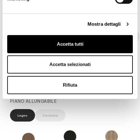
PIANO ROTONDO
Mostra dettagli
Legno
Cristallo Trasparente
Marmo
Ceramica
Accetta tutti
Accetta selezionati
Rovere spazzolato
Rovere spazzolato
Noce americano
naturale
Grey
Rifiuta
PIANO ALLUNGABILE
Legno
Ceramica