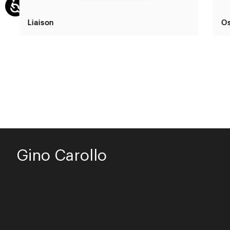
Liaison
Os
Gino Carollo