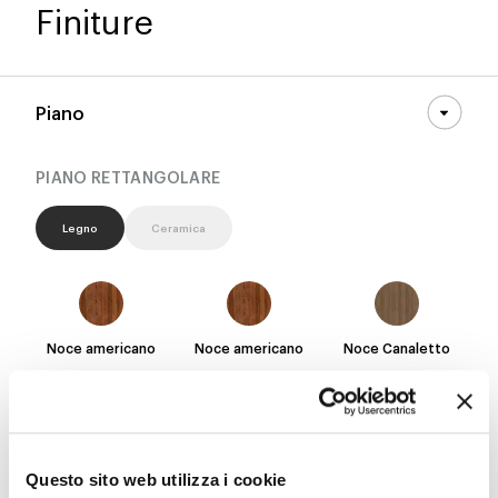
Finiture
Piano
PIANO RETTANGOLARE
Legno
Ceramica
Noce americano
Noce americano
Noce Canaletto
Rovere spazzolato
Rovere spazzolato
Rovere spazzolato
naturale
naturale
carbone
Questo sito web utilizza i cookie