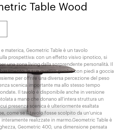
metric Table Wood
ca e materica, Geometric Table è un tavolo
la prospettiva: con un effetto visivo ipnotico, si
er una zona living dalla sorprendente personalità. Il
l basamento: le sue quattro gambe con piedi a goccia
insieme per offrire una diversa percezione del peso
esenza scenica importante ma allo stesso tempo
tondate. Il tavolo è disponibile anche in versione
tolata a mano che donano all’intera struttura un
cui presenza scenica è ulteriormente esaltata
mbe, come se il tavolo fosse scolpito da un’unica
be interamente realizzate in marmo.Geometric Table è
lunghezza, Geometric 400, una dimensione pensata