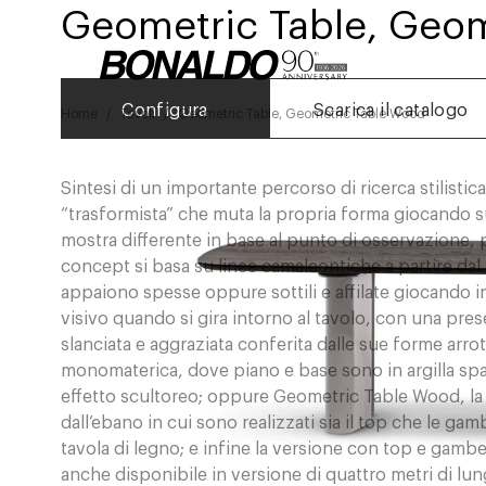
Geometric Table, Geo
Configura
Scarica il catalogo
Home
Tavoli
Geometric Table, Geometric Table Wood
Sintesi di un importante percorso di ricerca stilisti
“trasformista” che muta la propria forma giocando sul
mostra differente in base al punto di osservazione, p
concept si basa su linee camaleontiche a partire da
appaiono spesse oppure sottili e affilate giocando 
visivo quando si gira intorno al tavolo, con una pr
slanciata e aggraziata conferita dalle sue forme arro
monomaterica, dove piano e base sono in argilla spa
effetto scultoreo; oppure Geometric Table Wood, la 
dall’ebano in cui sono realizzati sia il top che le ga
tavola di legno; e infine la versione con top e gam
anche disponibile in versione di quattro metri di 