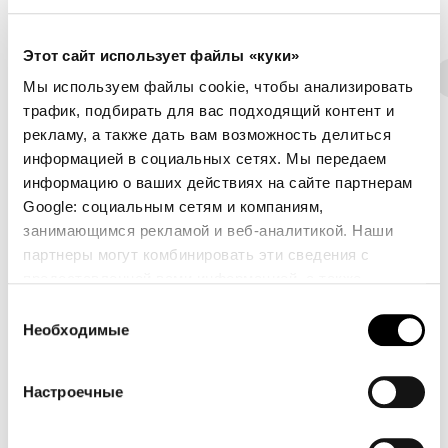
Обивка
Этот сайт использует файлы «куки»
Ткань - 800
Экокожа
Ткань - 900
Ткань - Class
Мы используем файлы cookie, чтобы анализировать
трафик, подбирать для вас подходящий контент и
рекламу, а также дать вам возможность делиться
информацией в социальных сетях. Мы передаем
информацию о ваших действиях на сайте партнерам
8D69 - Pastello
8D68 - Pastello
8D67 - Pastello
Google: социальным сетям и компаниям,
занимающимся рекламой и веб-аналитикой. Наши
партнеры могут комбинировать эти сведения с
предоставленной вами информацией, а также
8D66 - Pastello
8D65 - Pastello
8D64 - Pastello
данными, которые они получили при использовании
Выбор
вами их сервисов.
Необходимые
согласия
8D63 - Pastello
8D62 - Pastello
8D61 - Pastello
Настроечные