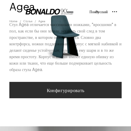
Agea
Поиск
Русский
Home
Стулья
Agea
Стул Agea отличается массивными ножками, "вросшими" в
пол, как если бы они хотели оставить свой след в том
пространстве, в котором они находятся. Словно два
контрфорса, ножки поддерживают корпус с мягкой набивкой и
делают сиденье устойчивым, придавая ему шарм и в то же
время простоту. Корпус и ножки имеют единую обивку из
кожи или ткани, что еще больше подчеркивает цельность
образа стула Agea.
Конфигурировать