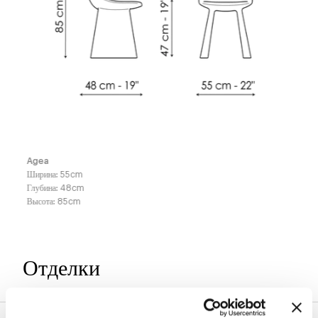
Agea
Ширина
:
55
cm
Глубина
:
48
cm
Высота
:
85
cm
Отделки