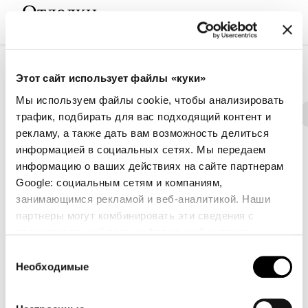
Отделки
Обивка
Этот сайт использует файлы «куки»
Мы используем файлы cookie, чтобы анализировать
Ткань - 800
Экокожа
Ткань - 900
Ткань - Class
трафик, подбирать для вас подходящий контент и
рекламу, а также дать вам возможность делиться
информацией в социальных сетях. Мы передаем
информацию о ваших действиях на сайте партнерам
Google: социальным сетям и компаниям,
8D69 - Pastello
8D68 - Pastello
8D67 - Pastello
занимающимся рекламой и веб-аналитикой. Наши
партнеры могут комбинировать эти сведения с
предоставленной вами информацией, а также
данными, которые они получили при использовании
Выбор
8D66 - Pastello
8D65 - Pastello
8D64 - Pastello
вами их сервисов.
Необходимые
согласия