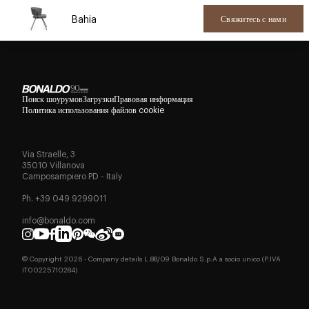
Bahia
Свяжитесь с нами
Поиск шоурумов
Загрузки
Правовая информация
Политика использования файлов cookie
Via Straelle, 3
35010 Villanova
Camposampiero PD - Italy
Ph. +39 049 9299011
info@bonaldo.com
© Copyright
2026
- Company details L.88/09 Bonaldo S.p.A a socio unico (P.IVA
IT00225710284)