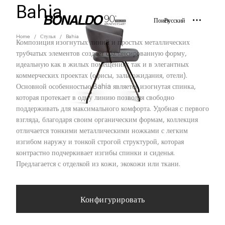
Bahia
Поиск
Русский
Home
Стулья
Bahia
Композиция изогнутых линий и простых металлических
трубчатых элементов создает сбалансированную форму,
идеальную как в жилых помещениях так и в элегантных
коммерческих проектах (офисы, залы ожидания, отели).
Основной особенностью Bahia является изогнутая спинка,
которая протекает в одну линию позволяя свободно
поддерживать для максимального комфорта. Удобная с первого
взгляда, благодаря своим органическим формам, коллекция
отличается тонкими металлическими ножками с легким
изгибом наружу и тонкой строгой структурой, которая
контрастно подчеркивает изгибы спинки и сиденья.
Предлагается с отделкой из кожи, экокожи или ткани.
Конфигурировать