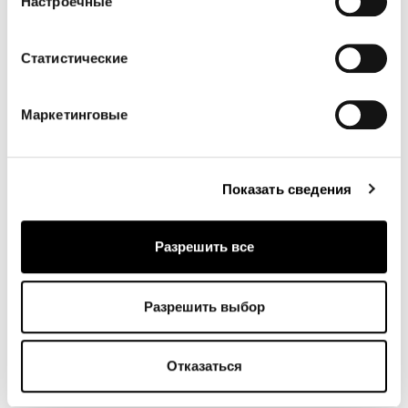
Настроечные
8D63 - Pastello
8D62 - Pastello
8D61 - Pastello
Статистические
8D60 - Pastello
8D59 - Pastello
8D58 - Pastello
Маркетинговые
Показать сведения
8D57 - Pastello
8D56 - Pastello
8D55 - Pastello
Разрешить все
8D54 - Pastello
8D53 - Pastello
8D52 - Pastello
Разрешить выбор
Materials, fabrics, leathers, colors and finishes are
approximate and may slightly differ from actual ones.
Отказаться
You can find the complete collection of Bonaldo fabrics
and leathers on the website
www.bonaldo.biz