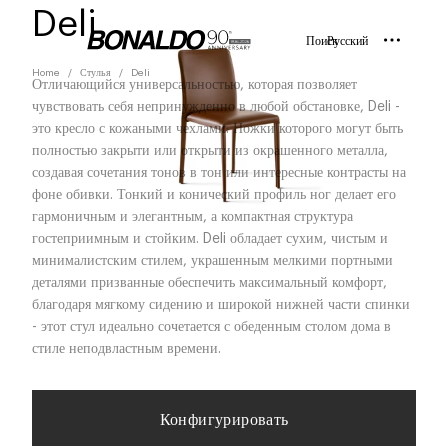
Deli
Поиск
Русский
Home
Стулья
Deli
Отличающийся универсальностью, которая позволяет
чувствовать себя непринужденно в любой обстановке, Deli -
это кресло с кожаными чехлами. Ножки которого могут быть
полностью закрыти или открыти из окрашенного металла,
создавая сочетания тонов в тон или интересные контрасты на
фоне обивки. Тонкий и конический профиль ног делает его
гармоничным и элегантным, а компактная структура
гостеприимным и стойким. Deli обладает сухим, чистым и
минималистским стилем, украшенным мелкими портными
деталями призванные обеспечить максимальный комфорт,
благодаря мягкому сидению и широкой нижней части спинки
- этот стул идеально сочетается с обеденным столом дома в
стиле неподвластным времени.
Конфигурировать