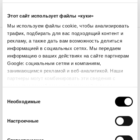
Отделки
Этот сайт использует файлы «куки»
Мы используем файлы cookie, чтобы анализировать
трафик, подбирать для вас подходящий контент и
Обивка
рекламу, а также дать вам возможность делиться
информацией в социальных сетях. Мы передаем
информацию о ваших действиях на сайте партнерам
Экокожа
Кожа
Жесткая кожа
Google: социальным сетям и компаниям,
занимающимся рекламой и веб-аналитикой. Наши
партнеры могут комбинировать эти сведения с
предоставленной вами информацией, а также
221 - Nuage
222 - Nuage
224 - Nuage
данными, которые они получили при использовании
Выбор
вами их сервисов.
Необходимые
согласия
Настроечные
225 - Nuage
226 - Nuage
228 - Nuage