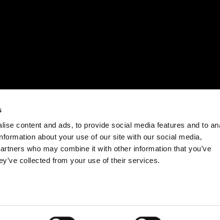
s
ise content and ads, to provide social media features and to an
information about your use of our site with our social media,
partners who may combine it with other information that you’ve
ey’ve collected from your use of their services.
不断研究
0
1
Bonaldo 的历史由重要的直觉组