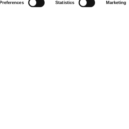
的不断探索。 它们鼓励人们在生活
Preferences
Statistics
Marketing
倾听、永不停止创新。
时间是珍贵的
0
2
时间是人类的奢侈品。 远离持续的
—在过去和未来之间—就像Bonal
一年地经久耐用。
和谐相处，维
0
3
在一个一切都加速的世界里，秘诀是
Bonaldo培养着人与人之间的关
故事。
创造适宜居住
0
4
Bonaldo 提倡与日常生活空间的
接触的新形式，使其变得更加珍贵。
复杂性的粉丝
0
5
现实是复杂的：Bonaldo锻炼思维
解和深化的人，培养美感。