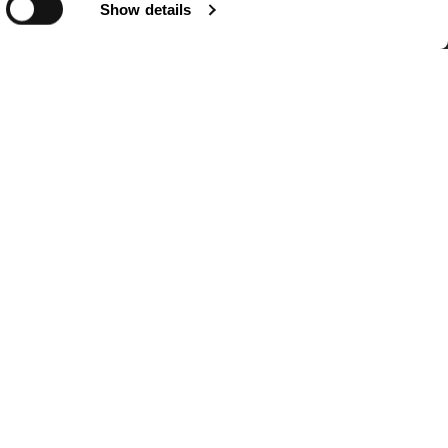
中不断提出问题、培养好奇心、
Show details
材料
现在是找到充分体验时间的方式
do的那样，创造的家具注定年复
护关系。
放慢脚步，深入探寻。
系，并通过其系列作品来讲述这些
的环境。
建立共鸣，并寻求一种与设计亲密
。
，且陪伴那些想要理