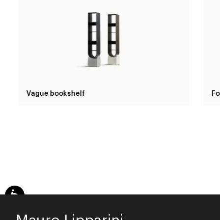
Vague bookshelf
Fo
Mauro Lipparini