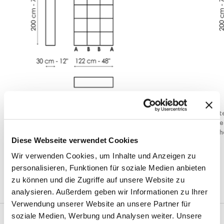
Breite
:
122
cm
Breit
Tiefe
:
30
cm
Tief
Hoehe
:
200
cm
Hoe
Diese Webseite verwendet Cookies
Wir verwenden Cookies, um Inhalte und Anzeigen zu
personalisieren, Funktionen für soziale Medien anbieten
Ausfuehrungen
zu können und die Zugriffe auf unsere Website zu
analysieren. Außerdem geben wir Informationen zu Ihrer
Verwendung unserer Website an unsere Partner für
soziale Medien, Werbung und Analysen weiter. Unsere
Struktur und Regale