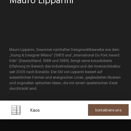
Mauro Lipparini, Gewinner namhafter Designwettbewerbe wie dem
„Young & Designer Milano“ (1987) und „International Du Pont Award
Köln“ (Deutschland, 1988 und 1989), bringt seine konsolidierte
Erfahrung im Bereich des Industriedesigns und der Innenarchitektur
seit 2005 nach Bonaldo. Der Stil von Lipparini basiert auf
wesentlichen Formen und energischen Linien, gegliederten Mustern
und originellen optischen Ideen, die mit einem spielerischen Geist
durchtränkt sind.
Kaos
kontaktiere uns