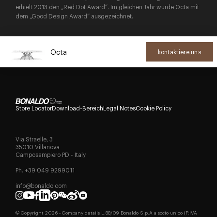
erhielt 2013 den „Red Dot Award“. Im gleichen Jahr wurde Octa mit
dem „Good Design Award“ ausgezeichnet.
Octa
kontaktiere uns
Store Locator
Download-Bereich
Legal Notes
Cookie Policy
Via Straelle, 3
35010 Villanova
Camposampiero PD - Italy
Ph. +39 049 9299011
info@bonaldo.com
© Copyright
2026
- Company details L.88/09 Bonaldo S.p.A a socio unico (P.IVA