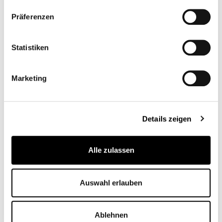
Präferenzen
Gebürstetes
Amerikanisches
Nussbaumfarben
natürliches
Nussbaumholz
Eichenholz
Statistiken
Marketing
Gebürstete
Holzkohle Eiche
Details zeigen
RUNDE TISCHPLATTE
Alle zulassen
Keramik
Transparentes Glas
Auswahl erlauben
Ablehnen
Schiefergrau
Calacatta
Laurent