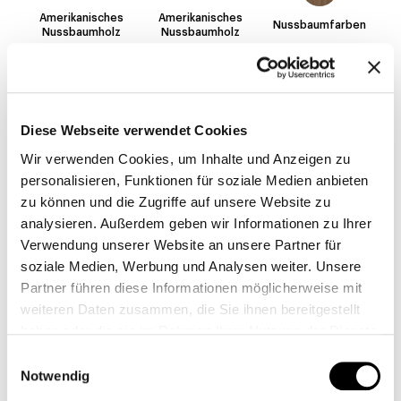
Amerikanisches
Amerikanisches
Nussbaumfarben
Nussbaumholz
Nussbaumholz
Gebürstetes
Gebürstetes
Gebürstete
Diese Webseite verwendet Cookies
natürliches
natürliches
Holzkohle Eiche
Eichenholz
Eichenholz
Wir verwenden Cookies, um Inhalte und Anzeigen zu
personalisieren, Funktionen für soziale Medien anbieten
zu können und die Zugriffe auf unsere Website zu
analysieren. Außerdem geben wir Informationen zu Ihrer
Gebürstete
Verwendung unserer Website an unsere Partner für
Holzkohle Eiche
soziale Medien, Werbung und Analysen weiter. Unsere
Partner führen diese Informationen möglicherweise mit
weiteren Daten zusammen, die Sie ihnen bereitgestellt
TISCHPLATTE MIT GERUNDETEN ECKEN
haben oder die sie im Rahmen Ihrer Nutzung der Dienste
gesammelt haben.
Einwilligungsauswahl
Holz
Keramik
Notwendig