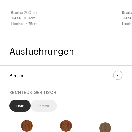
Breite
:
200
cm
Breit
Tiefe
:
100
cm
Tief
Hoehe
:
± 75
cm
Hoe
Ausfuehrungen
Platte
RECHTECKIGER TISCH
Holz
Keramik