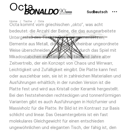
Octa
Suche
Deutsch
Home
Tische
Octa
Octa kommt vom griechischen „okto“, was acht
bedeutet: die Anzahl der Beine, die das ausgearbeitete
Untergestell des Tisches Octa zusammensetzen,
Elemente aus Metall, die sich auf scheinbar ungeordnete
Weise überschneiden. Diese Idee ist durch das Spiel mit
Mikadostäbchen entstanden, ein tausend Jahre alter
Zeitvertreib, der ein Konzept von Chaos und Wirrwarr,
Leichtigkeit und Zufälligkeit eingibt. Die Platte kann fest
oder ausziehbar sein, sie ist in zahlreichen Materialien und
Ausführungen erhältlich; in der runden Version ist die
Platte fest und wird aus Kristall oder Keramik hergestellt.
Bei den feststehenden rechteckigen und tonnenförmigen
Varianten gibt es auch Ausführungen in Holzfurnier und
Massivholz für die Platte. Ihr Bild ist im Kontrast zur Basis
schlicht und linear. Das Gesamtergebnis ist ein fast
molekulares Gleichgewicht für einen entschieden
ungewöhnlichen und eleganten Tisch, der fähig ist, den