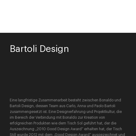
Bartoli Design
Eine langfristige Zusammenarbeit besteht zwischen Bonaldo und
Bartoli Design, dessen Team aus Carlo, Anna und Paolo Bartoli
zusammengesetzt ist. Eine Designerfahrung und Projektkultur, die
im Bereich der Verbindung mit Bonaldo zur Kreation von
erfolgreichen Produkten wie dem Tisch Sol geführt hat, der die
Auszeichnung „2010 Good Design Award“ erhalten hat, der Tisch
Still wurde 2012 mit dem „Good Design Award“ ausgezeichnet und