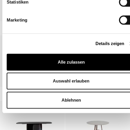
Statistiken
Art, Art Wood
Innesti
Marketing
Details zeigen
Alle zulassen
Circus
Cop
Auswahl erlauben
Ablehnen