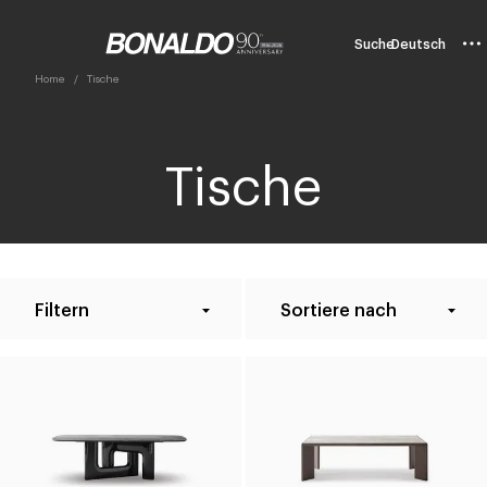
Suche
Deutsch
Home
Tische
Tische
Filtern
Sortiere nach