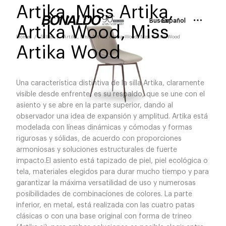
Artika, Miss Artika,
Buscar
Español
Artika Wood, Miss
Home
Sillas
Artika, Miss Artika, Artika Wood, Miss Artika Wood
Artika Wood
Una característica distintiva de la silla Artika, claramente
visible desde enfrente, es su respaldo, que se une con el
asiento y se abre en la parte superior, dando al
observador una idea de expansión y amplitud. Artika está
modelada con líneas dinámicas y cómodas y formas
rigurosas y sólidas, de acuerdo con proporciones
armoniosas y soluciones estructurales de fuerte
impacto.El asiento está tapizado de piel, piel ecológica o
tela, materiales elegidos para durar mucho tiempo y para
garantizar la máxima versatilidad de uso y numerosas
posibilidades de combinaciones de colores. La parte
inferior, en metal, está realizada con las cuatro patas
clásicas o con una base original con forma de trineo