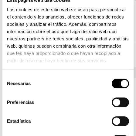
Esta página web usa cookies
Las cookies de este sitio web se usan para personalizar
el contenido y los anuncios, ofrecer funciones de redes
Acabados
sociales y analizar el tráfico. Además, compartimos
información sobre el uso que haga del sitio web con
nuestros partners de redes sociales, publicidad y análisis
web, quienes pueden combinarla con otra información
Rivestimiento
que les haya proporcionado o que hayan recopilado a
partir del uso que haya hecho de sus servicios.
Tela - 800
Piel ecológica
Tela - 900
Tela - Class
Selección
Necesarias
de
consentimiento
Preferencias
8D69 - Pastello
8D68 - Pastello
8D67 - Pastello
Estadística
8D66 - Pastello
8D65 - Pastello
8D64 - Pastello