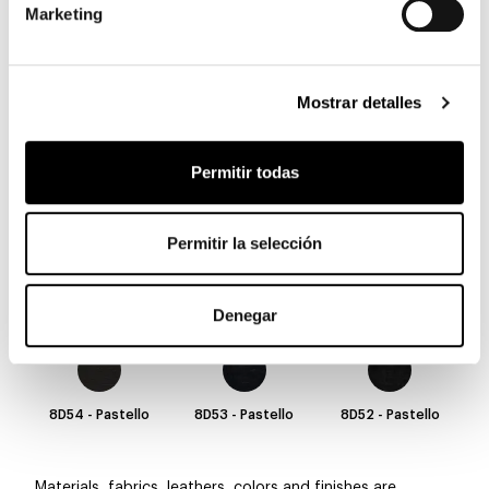
Marketing
8D63 - Pastello
8D62 - Pastello
8D61 - Pastello
Mostrar detalles
Permitir todas
8D60 - Pastello
8D59 - Pastello
8D58 - Pastello
Permitir la selección
8D57 - Pastello
8D56 - Pastello
8D55 - Pastello
Denegar
8D54 - Pastello
8D53 - Pastello
8D52 - Pastello
Materials, fabrics, leathers, colors and finishes are