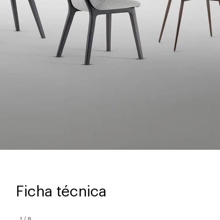
Ficha técnica
1
/
8