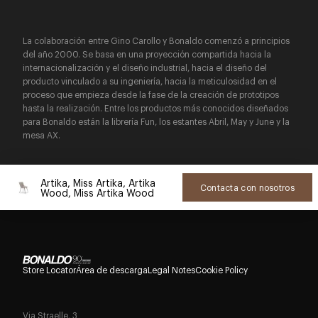
La colaboración entre Gino Carollo y Bonaldo comenzó a principios
del año 2000. Se basa en una proyección compartida hacia la
internacionalización y el diseño industrial, hacia el diseño del
producto vinculado a su ingeniería, hacia la meticulosidad en el
proceso que empieza desde la fase de la creación de prototipos
hasta la realización. Entre los productos más conocidos diseñados
para Bonaldo están la librería Fun, los estantes Abril, May y June y la
mesa AX.
Artika, Miss Artika, Artika
Contacta con nosotros
Wood, Miss Artika Wood
Store Locator
Área de descarga
Legal Notes
Cookie Policy
Via Straelle, 3