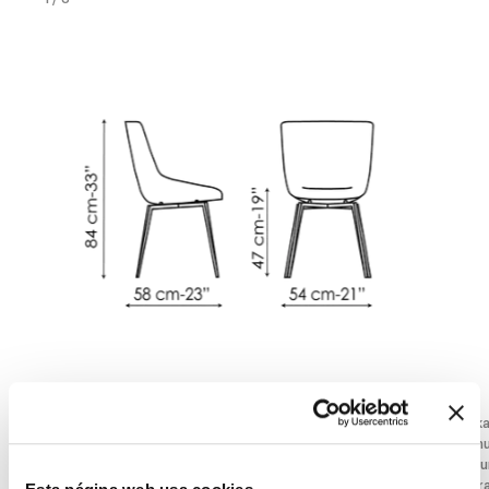
Artika
Artik
Anchura
:
54
cm
Anch
Profundidad
:
58
cm
Profu
Altura
:
84
cm
Altur