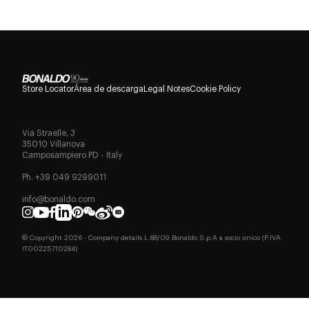
Store Locator
Área de descarga
Legal Notes
Cookie Policy
Via Straelle, 3
35010 Villanova
Camposampiero PD - Italy
Ph. +39 049 9299011
info@bonaldo.com
© Copyright
2026
- Company details L.88/09 Bonaldo S.p.A a socio unico (P.IVA
IT00225710284)