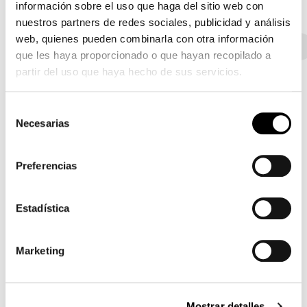
información sobre el uso que haga del sitio web con
nuestros partners de redes sociales, publicidad y análisis
web, quienes pueden combinarla con otra información
Tela - 800
Piel ecológica
Tela - 900
Tela - Class
que les haya proporcionado o que hayan recopilado a
partir del uso que haya hecho de sus servicios.
Selección
8D69 - Pastello
8D68 - Pastello
8D67 - Pastello
Necesarias
de
consentimiento
Preferencias
8D66 - Pastello
8D65 - Pastello
8D64 - Pastello
Estadística
Marketing
8D63 - Pastello
8D62 - Pastello
8D61 - Pastello
Mostrar detalles