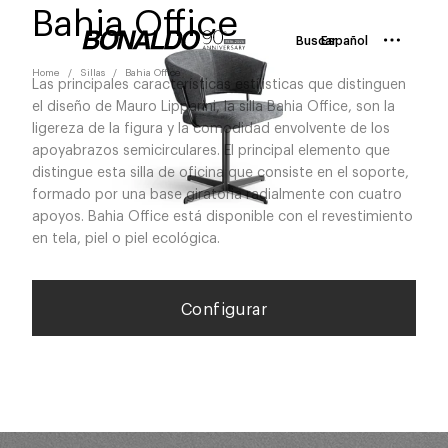
Bahia Office
Buscar
Español
Home
Sillas
Bahia Office
Las principales características estílisticas que distinguen
el diseño de Mauro Lipparini, la silla Bahia Office, son la
ligereza de la figura y la comodidad envolvente de los
apoyabrazos semicirculares. El principal elemento que
distingue esta silla de oficina que consiste en el soporte,
formado por una base giratoria radialmente con cuatro
apoyos. Bahia Office está disponible con el revestimiento
en tela, piel o piel ecológica.
Configurar