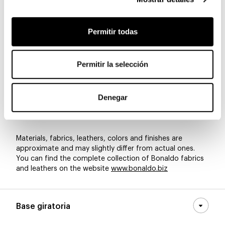
8D60 - Pastello
8D59 - Pastello
8D58 - Pastello
Permitir todas
8D57 - Pastello
8D56 - Pastello
8D55 - Pastello
Permitir la selección
Denegar
8D54 - Pastello
8D53 - Pastello
8D52 - Pastello
Materials, fabrics, leathers, colors and finishes are
approximate and may slightly differ from actual ones.
You can find the complete collection of Bonaldo fabrics
and leathers on the website
www.bonaldo.biz
Base giratoria