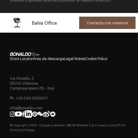
visuales originales caracterizadas por un espíritu divertido.
Bahia Office
Contacta con nosotros
Store Locator
Área de descarga
Legal Notes
Cookie Policy
Via Straelle, 3
35010 Villanova
Camposampiero PD - Italy
Ph. +39 049 9299011
info@bonaldo.com
© Copyright
2026
- Company details L.88/09 Bonaldo S.p.A a socio unico (P.IVA
IT00225710284)