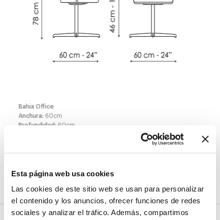
Bahia Office
Anchura
:
60
cm
Profundidad
:
60
cm
Altura
:
78
cm
Acabados
Esta página web usa cookies
Las cookies de este sitio web se usan para personalizar
el contenido y los anuncios, ofrecer funciones de redes
sociales y analizar el tráfico. Además, compartimos
Rivestimiento