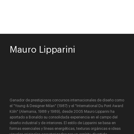
Mauro Lipparini
Ganador de prestigiosos concursos internacionales de diseño como
el "Young & Designer Milan" (1987) y el "International Du Pont Award
Köln" (Alemania, 1988 y 1989), desde 2005 Mauro Lipparini ha
aportado a Bonaldo su consolidada experiencia en el campo del
diseño industrial y de interiores. El estilo de Lipparini se basa en
formas esenciales y líneas energéticas, texturas orgánicas e ideas