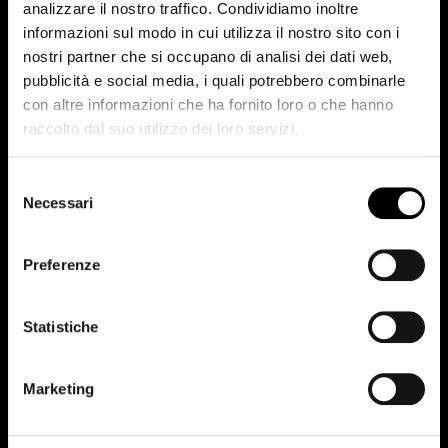
analizzare il nostro traffico. Condividiamo inoltre
informazioni sul modo in cui utilizza il nostro sito con i
nostri partner che si occupano di analisi dei dati web,
pubblicità e social media, i quali potrebbero combinarle
Dallo showroom di Padova...
con altre informazioni che ha fornito loro o che hanno
raccolto dal suo utilizzo dei loro servizi.
Selezione
Necessari
del
consenso
Preferenze
Statistiche
Marketing