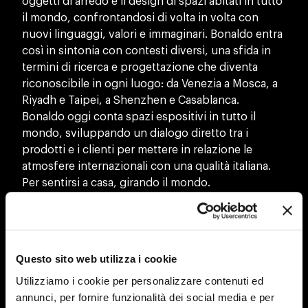
oggetti di arredo e il design di spazi abitati in tutto
il mondo, confrontandosi di volta in volta con
nuovi linguaggi, valori e immaginari. Bonaldo entra
così in sintonia con contesti diversi, una sfida in
termini di ricerca e progettazione che diventa
riconoscibile in ogni luogo: da Venezia a Mosca, a
Riyadh e Taipei, a Shenzhen e Casablanca.
Bonaldo oggi conta spazi espositivi in tutto il
mondo, sviluppando un dialogo diretto tra i
prodotti e i clienti per mettere in relazione le
atmosfere internazionali con una qualità italiana.
Per sentirsi a casa, girando il mondo.
LO SHOWROOM E’ VISITABILE SOLO SU
APPUNTAMENTO DA PRENDERE CON I PUNTI
VENDITA BONALDO
Questo sito web utilizza i cookie
Utilizziamo i cookie per personalizzare contenuti ed
annunci, per fornire funzionalità dei social media e per