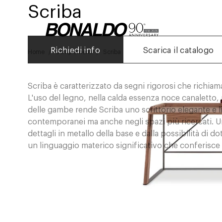
Scriba
Richiedi info
Scarica il catalogo
Home
Complementi
Scriba
Scriba è caratterizzato da segni rigorosi che richiama
L'uso del legno, nella calda essenza noce canaletto, pe
delle gambe rende Scriba uno scrittorio elegante e lin
contemporanei ma anche negli spazi più ricercati. Un
dettagli in metallo della base e dalla possibilità di do
un linguaggio materico significativo che conferisce 