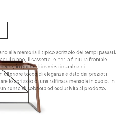
no alla memoria il tipico scrittoio dei tempi passati.
r il piano, il cassetto, e per la finitura frontale
eare, in grado di inserirsi in ambienti
 ulteriore tocco di eleganza è dato dai preziosi
tare lo scrittoio di una raffinata mensola in cuoio, in
un senso di sobrietà ed esclusività al prodotto.