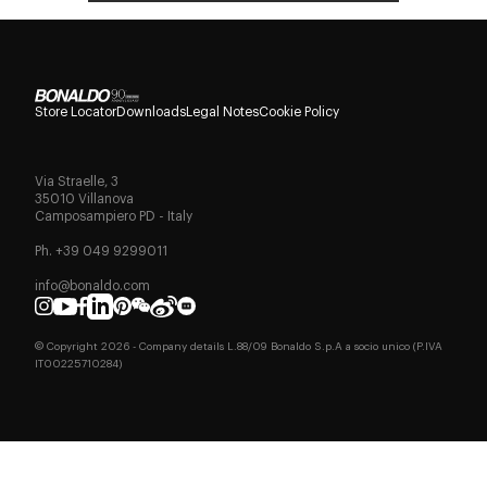
Store Locator
Downloads
Legal Notes
Cookie Policy
Via Straelle, 3
35010 Villanova
Camposampiero PD - Italy
Ph. +39 049 9299011
info@bonaldo.com
© Copyright
2026
- Company details L.88/09 Bonaldo S.p.A a socio unico (P.IVA
IT00225710284)