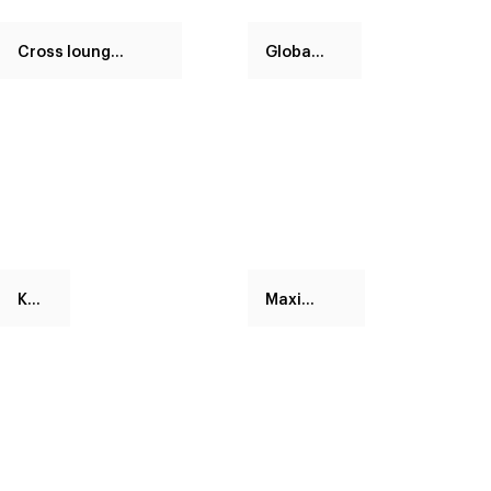
Cross lounge chair
Globalove
Kitai
Maximilian