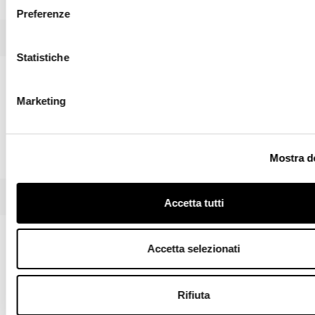
Preferenze
Olos
Mark
Statistiche
Marketing
Mostra de
Alpilles
Blend
Accetta tutti
Accetta selezionati
Rifiuta