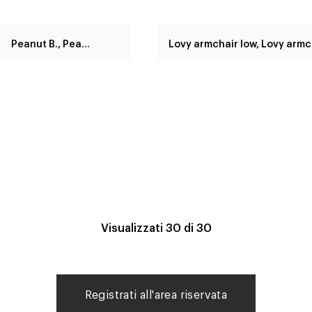
Peanut B., Peanut B.X.
Lov
Visualizzati
30
di
30
Registrati all'area riservata