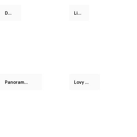
Doge
Liam
Panorama New
Lovy pouf