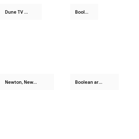
Dune TV stand
Boolean
Newton, Newton low
Boolean armchair