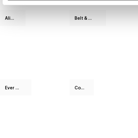
Aliante
Belt & Cross
Ever More
Colibrì